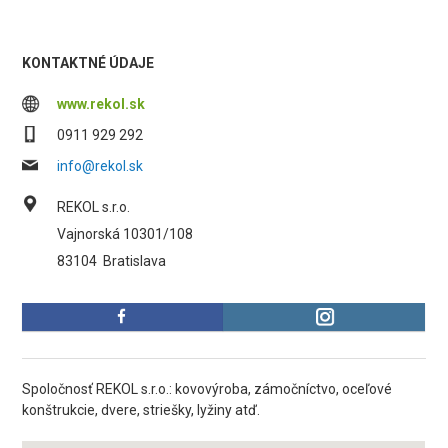
KONTAKTNÉ ÚDAJE
www.rekol.sk
0911 929 292
info@rekol.sk
REKOL s.r.o.
Vajnorská 10301/108
83104
Bratislava
Spoločnosť REKOL s.r.o.: kovovýroba, zámočníctvo, oceľové
konštrukcie, dvere, striešky, lyžiny atď.