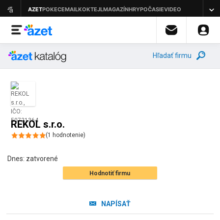
Hľadať firmu
REKOL s.r.o.
(
1
hodnotenie
)
Dnes:
zatvorené
Hodnotiť firmu
NAPÍSAŤ