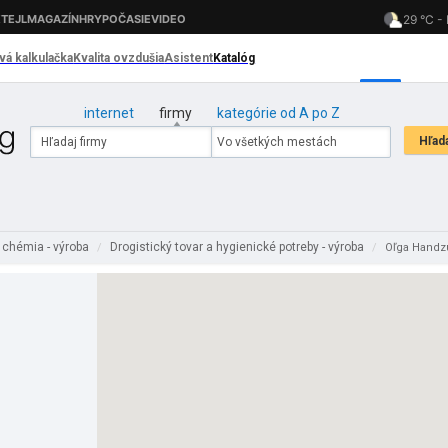
internet
firmy
kategórie od A po Z
 chémia - výroba
Drogistický tovar a hygienické potreby - výroba
/
/
Oľga Handzuš