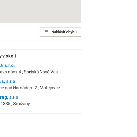
Nahlásiť chybu
 v okolí
 s.r.o.
ovo nám. 4 , Spišská Nová Ves
s, s.r.o.
ce nad Hornádom 2 , Matejovce
ug, s.r.o.
 1335 , Smižany