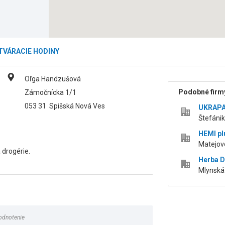
TVÁRACIE HODINY
Oľga Handzušová
Podobné firmy
Zámočnícka 1/1
053 31
Spišská Nová Ves
UKRAPAN
Štefánik
HEMI plu
Matejov
 drogérie.
Herba Dr
Mlynská
odnotenie