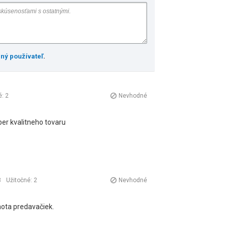
ený používateľ
.
é:
2
Nevhodné
er kvalitneho tovaru
3
Užitočné:
2
Nevhodné
hota predavačiek.