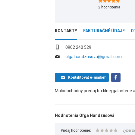
2
hodnotenia
KONTAKTY
FAKTURAČNÉ ÚDAJE
O
0902 240 529
olga.handzusova@gmail.com
Kontaktovať
e-mailom
Maloobchodný predaj textilnej galantérie a
Hodnotenia Oľga Handzušová
Pridaj hodnotenie:
vyber h