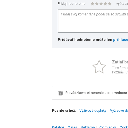
Pridaj hodnotenie:
vyber h
Pridávať hodnotenie môže len
prihlás
Zatiaľ b
Túto firmu
Poznáš ju?
Prevádzkovateľ nenesie zodpovednosť z
Pozrite si tiež:
Výživové doplnky
Výživové do
Katalóg
|
O nás
|
Reklama
|
Podmienky
|
Cook