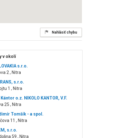
Nahlásiť chybu
 v okolí
OVAKIA s.r.o.
a 2 , Nitra
RANS, s.r.o.
jtu 1 , Nitra
 Kántor o.z. NIKOLO KANTOR, V.F.
 25 , Nitra
dimír Tomšík - a spol.
čova 11 , Nitra
, s.r.o.
olina 59 , Nitra