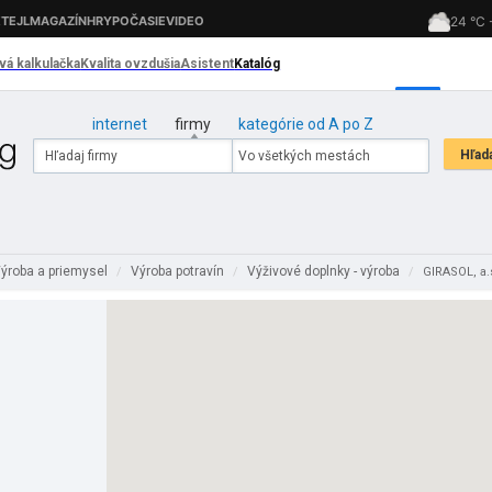
internet
firmy
kategórie od A po Z
ýroba a priemysel
Výroba potravín
Výživové doplnky - výroba
/
/
/
GIRASOL, a.