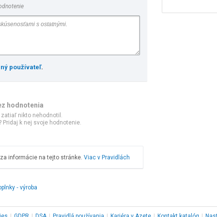
odnotenie
ený používateľ
.
ez hodnotenia
 zatiaľ nikto nehodnotil.
 Pridaj k nej svoje hodnotenie.
a informácie na tejto stránke.
Viac v Pravidlách
plnky ‑ výroba
ies
|
GDPR
|
DSA
|
Pravidlá používania
|
Kariéra v Azete
|
Kontakt
katalóg
|
Nas