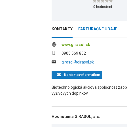
0 hodnotení
KONTAKTY
FAKTURAČNÉ ÚDAJE
www.girasol.sk
0905 569 852
girasol@girasol.sk
Kontaktovať
e-mailom
Biotechnologická akciová spoločnosť zao
výživových doplnkov.
Hodnotenia GIRASOL, a.s.