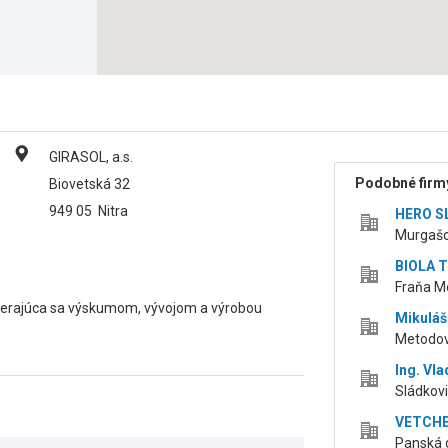
GIRASOL, a.s.
Podobné firmy
Biovetská 32
949 05
Nitra
HERO SL
Murgašov
BIOLA T
Fraňa Mo
berajúca sa výskumom, vývojom a výrobou
Mikuláš
Metodova
Ing. Vla
Sládkovi
VETCHEM
Panská d