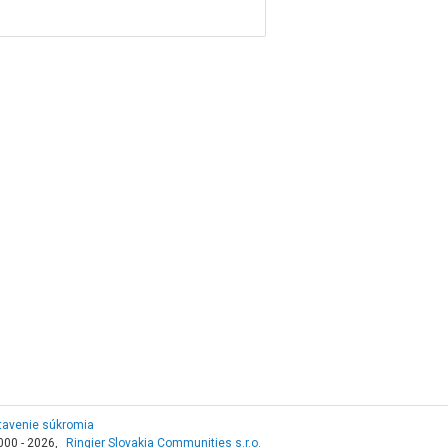
tavenie súkromia
000 - 2026,
Ringier Slovakia Communities s.r.o.