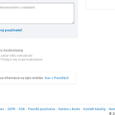
ený používateľ
.
ez hodnotenia
 zatiaľ nikto nehodnotil.
 Pridaj k nej svoje hodnotenie.
a informácie na tejto stránke.
Viac v Pravidlách
ies
|
GDPR
|
DSA
|
Pravidlá používania
|
Kariéra v Azete
|
Kontakt
katalóg
|
Nas
© 2