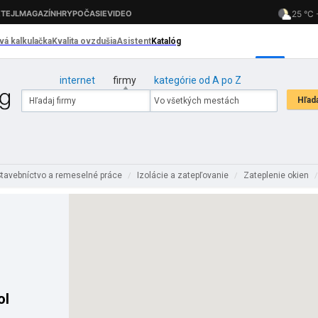
internet
firmy
kategórie od A po Z
Stavebníctvo a remeselné práce
Izolácie a zatepľovanie
Zateplenie okien
/
/
ol