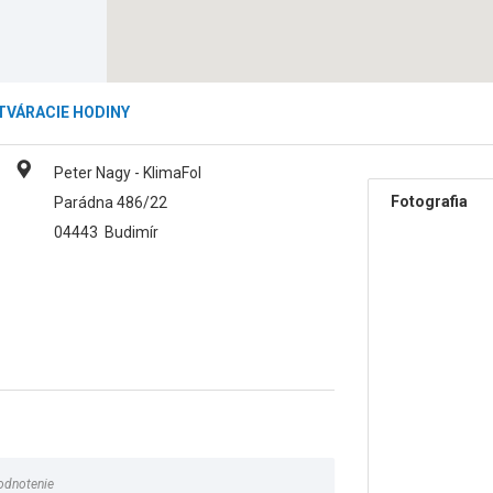
TVÁRACIE HODINY
Peter Nagy - KlimaFol
Fotografia
Parádna 486/22
04443
Budimír
odnotenie