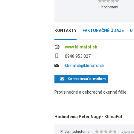
0 hodnotení
KONTAKTY
FAKTURAČNÉ ÚDAJE
O
www.klimafol.sk
0948 953 027
klimafol@klimafol.sk
Kontaktovať
e-mailom
Protislnečné a dekoračné okenné fólie.
Hodnotenia Peter Nagy - KlimaFol
Pridaj hodnotenie:
vyber h