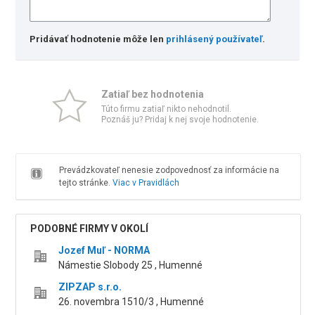
Pridávať hodnotenie môže len
prihlásený používateľ
.
Zatiaľ bez hodnotenia
Túto firmu zatiaľ nikto nehodnotil.
Poznáš ju? Pridaj k nej svoje hodnotenie.
Prevádzkovateľ nenesie zodpovednosť za informácie na
tejto stránke.
Viac v Pravidlách
PODOBNÉ FIRMY V OKOLÍ
Jozef Muľ - NORMA
Námestie Slobody 25 , Humenné
ZIPZAP s.r.o.
26. novembra 1510/3 , Humenné