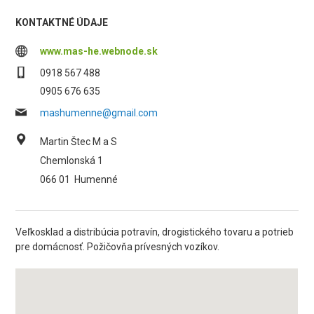
KONTAKTNÉ ÚDAJE
www.mas-he.webnode.sk
0918 567 488
0905 676 635
mashumenne@gmail.com
Martin Štec M a S
Chemlonská 1
066 01
Humenné
Veľkosklad a distribúcia potravín, drogistického tovaru a potrieb
pre domácnosť. Požičovňa prívesných vozíkov.