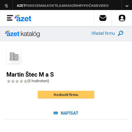
Hľadať firmu
Martin Štec M a S
(
0 hodnotení
)
Hodnotiť firmu
NAPÍSAŤ