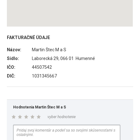
FAKTURAČNÉ ÚDAJE
Názov:
Martin Štec M a S
Sídlo:
Laborecká 29, 066 01 Humenné
IČO:
44507542
DIČ:
1031345667
Hodnotenia Martin Štec M a S
vyber hodnotenie