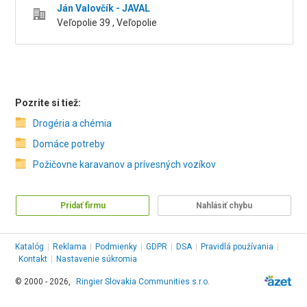
Ján Valovčík - JAVAL
Veľopolie 39 , Veľopolie
Pozrite si tiež:
Drogéria a chémia
Domáce potreby
Požičovne karavanov a prívesných vozíkov
Pridať firmu
Nahlásiť chybu
Katalóg
|
Reklama
|
Podmienky
|
GDPR
|
DSA
|
Pravidlá používania
|
Kontakt
|
Nastavenie súkromia
© 2000 - 2026,
Ringier Slovakia Communities s.r.o.