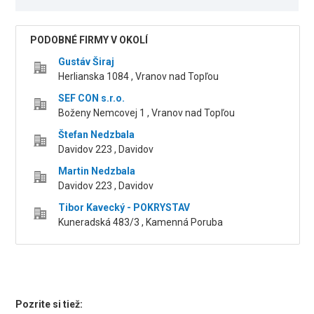
PODOBNÉ FIRMY V OKOLÍ
Gustáv Širaj
Herlianska 1084 , Vranov nad Topľou
SEF CON s.r.o.
Boženy Nemcovej 1 , Vranov nad Topľou
Štefan Nedzbala
Davidov 223 , Davidov
Martin Nedzbala
Davidov 223 , Davidov
Tibor Kavecký - POKRYSTAV
Kuneradská 483/3 , Kamenná Poruba
Pozrite si tiež: