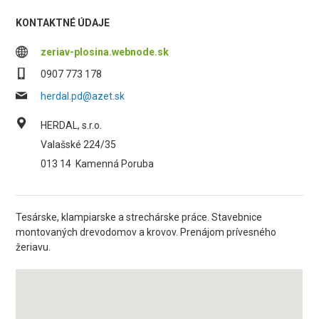
KONTAKTNÉ ÚDAJE
zeriav-plosina.webnode.sk
0907 773 178
herdal.pd@azet.sk
HERDAL, s.r.o.
Valašské 224/35
013 14
Kamenná Poruba
Tesárske, klampiarske a strechárske práce. Stavebnice
montovaných drevodomov a krovov. Prenájom prívesného
žeriavu.