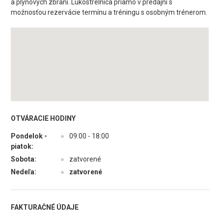
a plynových zbraní. Lukostrelnica priamo v predajni s
možnosťou rezervácie termínu a tréningu s osobným trénerom.
OTVÁRACIE HODINY
Pondelok -
●
09:00 - 18:00
piatok:
Sobota:
●
zatvorené
Nedeľa:
●
zatvorené
FAKTURAČNÉ ÚDAJE