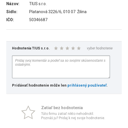
Názov:
TIUS s.r.o.
Sídlo:
Platanová 3226/6, 010 07 Žilina
IČO:
50346687
Hodnotenia TIUS s.r.o.
vyber hodnotenie
Pridávať hodnotenie môže len
prihlásený používateľ
.
Zatiaľ bez hodnotenia
Túto firmu zatiaľ nikto nehodnotil.
Poznáš ju? Pridaj k nej svoje hodnotenie.