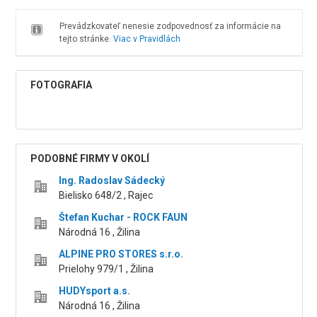
Prevádzkovateľ nenesie zodpovednosť za informácie na
tejto stránke.
Viac v Pravidlách
FOTOGRAFIA
PODOBNÉ FIRMY V OKOLÍ
Ing. Radoslav Sádecký
Bielisko 648/2 , Rajec
Štefan Kuchar - ROCK FAUN
Národná 16 , Žilina
ALPINE PRO STORES s.r.o.
Prielohy 979/1 , Žilina
HUDYsport a.s.
Národná 16 , Žilina