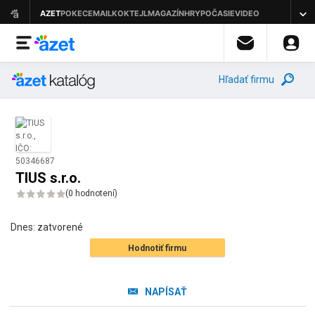
Hľadať firmu
TIUS s.r.o.
(
0 hodnotení
)
Dnes:
zatvorené
Hodnotiť firmu
NAPÍSAŤ