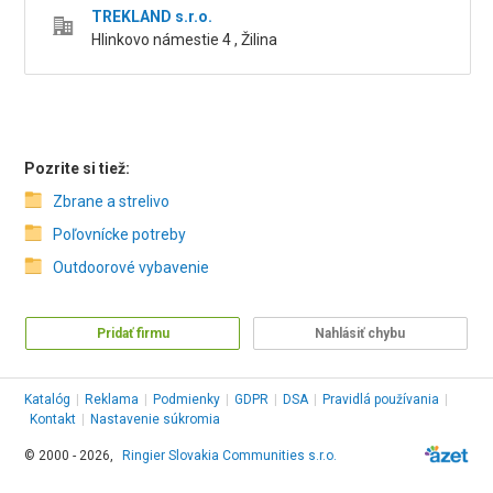
TREKLAND s.r.o.
Hlinkovo námestie 4 , Žilina
Pozrite si tiež:
Zbrane a strelivo
Poľovnícke potreby
Outdoorové vybavenie
Pridať firmu
Nahlásiť chybu
Katalóg
|
Reklama
|
Podmienky
|
GDPR
|
DSA
|
Pravidlá používania
|
Kontakt
|
Nastavenie súkromia
© 2000 - 2026,
Ringier Slovakia Communities s.r.o.