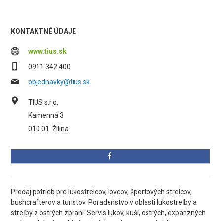
KONTAKTNÉ ÚDAJE
www.tius.sk
0911 342 400
objednavky@tius.sk
TIUS s.r.o.
Kamenná 3
010 01
Žilina
Predaj potrieb pre lukostrelcov, lovcov, športových strelcov,
bushcrafterov a turistov. Poradenstvo v oblasti lukostreľby a
streľby z ostrých zbraní. Servis lukov, kuší, ostrých, expanzných