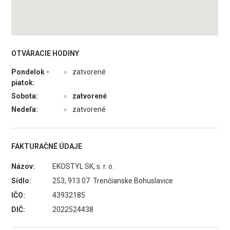
OTVÁRACIE HODINY
Pondelok -
●
zatvorené
piatok:
Sobota:
●
zatvorené
Nedeľa:
●
zatvorené
FAKTURAČNÉ ÚDAJE
Názov:
EKOSTYL SK, s. r. o.
Sídlo:
253, 913 07 Trenčianske Bohuslavice
IČO:
43932185
DIČ:
2022524438