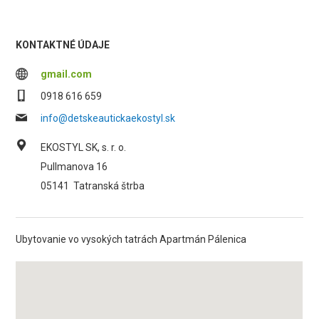
KONTAKTNÉ ÚDAJE
gmail.com
0918 616 659
info@detskeautickaekostyl.sk
EKOSTYL SK, s. r. o.
Pullmanova 16
05141
Tatranská štrba
Ubytovanie vo vysokých tatrách Apartmán Pálenica