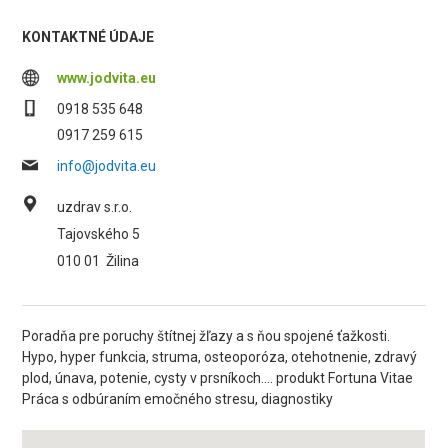
KONTAKTNÉ ÚDAJE
www.jodvita.eu
0918 535 648
0917 259 615
info@jodvita.eu
uzdrav s.r.o.
Tajovského 5
010 01
Žilina
Poradňa pre poruchy štítnej žľazy a s ňou spojené ťažkosti.
Hypo, hyper funkcia, struma, osteoporóza, otehotnenie, zdravý
plod, únava, potenie, cysty v prsníkoch.... produkt Fortuna Vitae
Práca s odbúraním emočného stresu, diagnostiky