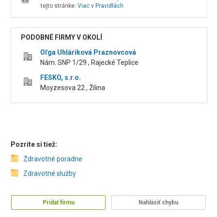
tejto stránke.
Viac v Pravidlách
PODOBNÉ FIRMY V OKOLÍ
Oľga Uhláriková Praznovcová
Nám. SNP 1/29 , Rajecké Teplice
FESKO, s.r.o.
Moyzesova 22 , Žilina
Pozrite si tiež:
Zdravotné poradne
Zdravotné služby
Pridať firmu
Nahlásiť chybu