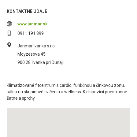
KONTAKTNÉ ÚDAJE
www.janmar.sk
0911 191 899
Janmar Ivanka s.r.o.
Moyzesova 45
900 28
Ivanka pri Dunaji
Klimatizované fitcentrum s cardio, funkčnou a činkovou zónu,
sálou na skupinové cvičenia a wellness. K dispozícií priestranné
šatne a sprchy.