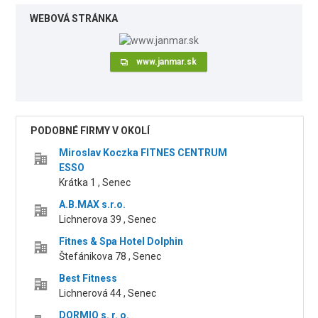
WEBOVÁ STRÁNKA
www.janmar.sk
PODOBNÉ FIRMY V OKOLÍ
Miroslav Koczka FITNES CENTRUM
ESSO
Krátka 1 , Senec
A.B.MAX s.r.o.
Lichnerova 39 , Senec
Fitnes & Spa Hotel Dolphin
Štefánikova 78 , Senec
Best Fitness
Lichnerová 44 , Senec
DORMIO s. r. o.