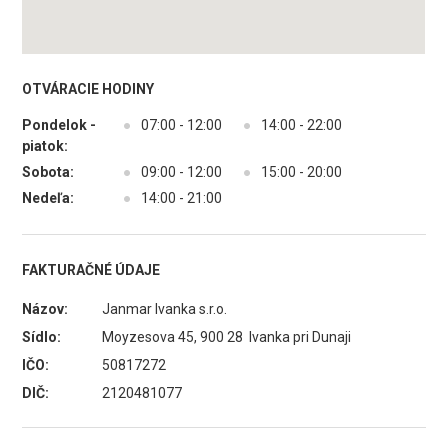
OTVÁRACIE HODINY
Pondelok -
●
07:00 - 12:00
●
14:00 - 22:00
piatok:
Sobota:
●
09:00 - 12:00
●
15:00 - 20:00
Nedeľa:
●
14:00 - 21:00
FAKTURAČNÉ ÚDAJE
Názov:
Janmar Ivanka s.r.o.
Sídlo:
Moyzesova 45, 900 28 Ivanka pri Dunaji
IČO:
50817272
DIČ:
2120481077