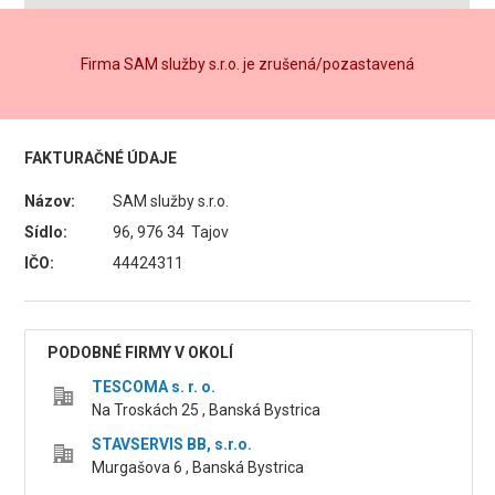
Firma SAM služby s.r.o. je zrušená/pozastavená
FAKTURAČNÉ ÚDAJE
Názov:
SAM služby s.r.o.
Sídlo:
96, 976 34 Tajov
IČO:
44424311
PODOBNÉ FIRMY V OKOLÍ
TESCOMA s. r. o.
Na Troskách 25 , Banská Bystrica
STAVSERVIS BB, s.r.o.
Murgašova 6 , Banská Bystrica