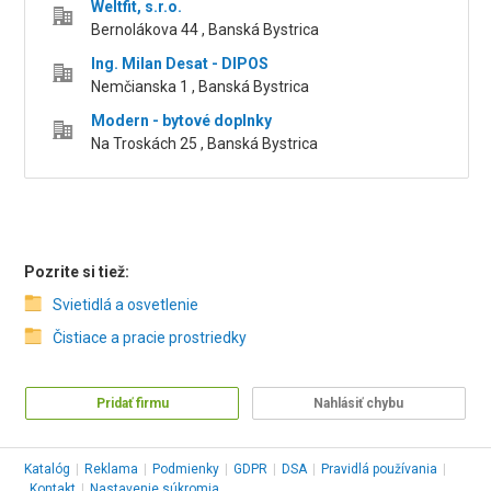
Weltfit, s.r.o.
Bernolákova 44 , Banská Bystrica
Ing. Milan Desat - DIPOS
Nemčianska 1 , Banská Bystrica
Modern - bytové doplnky
Na Troskách 25 , Banská Bystrica
Pozrite si tiež:
Svietidlá a osvetlenie
Čistiace a pracie prostriedky
Pridať firmu
Nahlásiť chybu
Katalóg
|
Reklama
|
Podmienky
|
GDPR
|
DSA
|
Pravidlá používania
|
Kontakt
|
Nastavenie súkromia