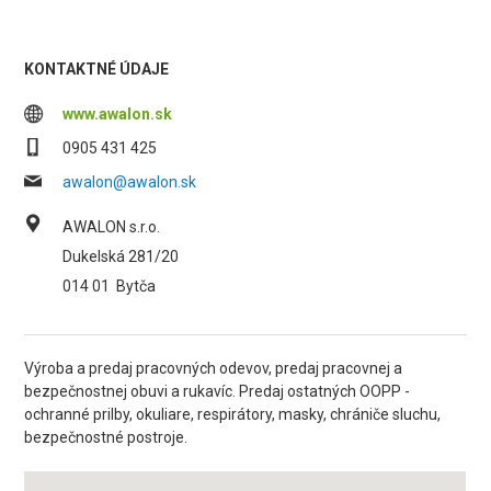
KONTAKTNÉ ÚDAJE
www.awalon.sk
0905 431 425
awalon@awalon.sk
AWALON s.r.o.
Dukelská 281/20
014 01
Bytča
Výroba a predaj pracovných odevov, predaj pracovnej a
bezpečnostnej obuvi a rukavíc. Predaj ostatných OOPP -
ochranné prilby, okuliare, respirátory, masky, chrániče sluchu,
bezpečnostné postroje.