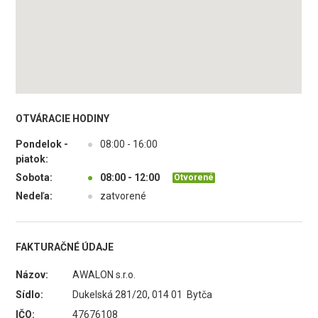
OTVÁRACIE HODINY
Pondelok -
●
08:00 - 16:00
piatok:
Sobota:
●
08:00 - 12:00
Otvorené
Nedeľa:
●
zatvorené
FAKTURAČNÉ ÚDAJE
Názov:
AWALON s.r.o.
Sídlo:
Dukelská 281/20, 014 01 Bytča
IČO:
47676108