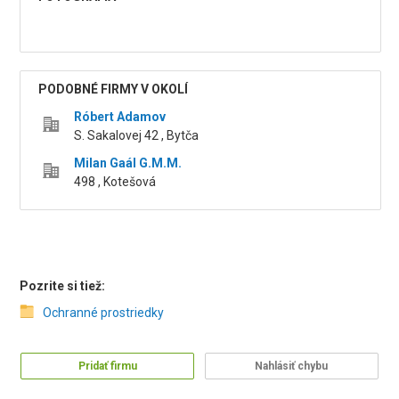
PODOBNÉ FIRMY V OKOLÍ
Róbert Adamov
S. Sakalovej 42 , Bytča
Milan Gaál G.M.M.
498 , Kotešová
Pozrite si tiež:
Ochranné prostriedky
Pridať firmu
Nahlásiť chybu