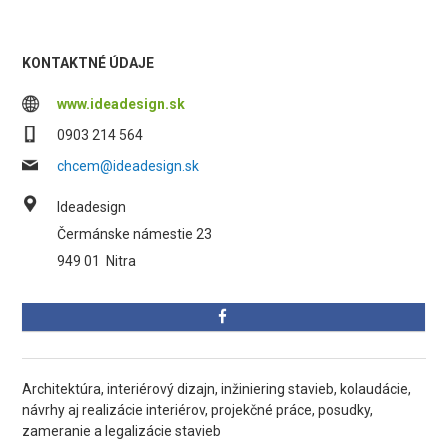
KONTAKTNÉ ÚDAJE
www.ideadesign.sk
0903 214 564
chcem@ideadesign.sk
Ideadesign
Čermánske námestie 23
949 01
Nitra
Architektúra, interiérový dizajn, inžiniering stavieb, kolaudácie,
návrhy aj realizácie interiérov, projekčné práce, posudky,
zameranie a legalizácie stavieb