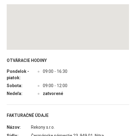
OTVÁRACIE HODINY
Pondelok -
●
09:00 - 16:30
piatok:
Sobota:
●
09:00 - 12:00
Nedeľa:
●
zatvorené
FAKTURAČNÉ ÚDAJE
Názov:
Rekony s.r.o.
Sídlo:
Čermánske námestie 23, 949 01 Nitra