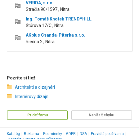
VERIDA, s.r.o.
Stračia 90/1597 , Nitra
Ing. Tomáš Knotek TRENDYHILL
Štúrova 17/C , Nitra
AKplus Csanda-Piterka s.r.o.
Riečna 2 , Nitra
Pozrite si tiež:
Architekti a dizajnéri
Interiérový dizajn
Pridať firmu
Nahlásiť chybu
Katalóg
|
Reklama
|
Podmienky
|
GDPR
|
DSA
|
Pravidlá používania
|