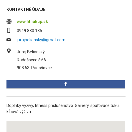
KONTAKTNÉ ÚDAJE
www.fitnakup.sk
0949 830 185
jurajbeliansky@gmail.com
Juraj Belianský
Radošovce č.66
908 63
Radošovce
Doplnky výživy, fitness príslušenstvo. Gainery, spaľovače tuku,
kĺbová výživa.