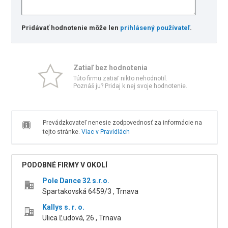
Pridávať hodnotenie môže len
prihlásený používateľ
.
Zatiaľ bez hodnotenia
Túto firmu zatiaľ nikto nehodnotil.
Poznáš ju? Pridaj k nej svoje hodnotenie.
Prevádzkovateľ nenesie zodpovednosť za informácie na
tejto stránke.
Viac v Pravidlách
PODOBNÉ FIRMY V OKOLÍ
Pole Dance 32 s.r.o.
Spartakovská 6459/3 , Trnava
Kallys s. r. o.
Ulica Ľudová, 26 , Trnava