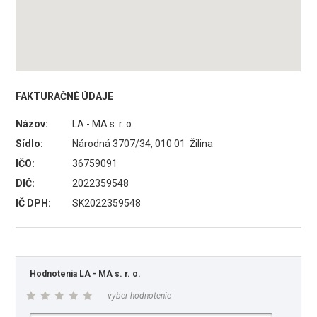
FAKTURAČNÉ ÚDAJE
Názov:
LA - MA s. r. o.
Sídlo:
Národná 3707/34, 010 01 Žilina
IČO:
36759091
DIČ:
2022359548
IČ DPH:
SK2022359548
Hodnotenia LA - MA s. r. o.
vyber hodnotenie