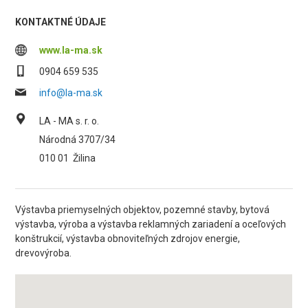
KONTAKTNÉ ÚDAJE
www.la-ma.sk
0904 659 535
info@la-ma.sk
LA - MA s. r. o.
Národná 3707/34
010 01
Žilina
Výstavba priemyselných objektov, pozemné stavby, bytová
výstavba, výroba a výstavba reklamných zariadení a oceľových
konštrukcií, výstavba obnoviteľných zdrojov energie,
drevovýroba.