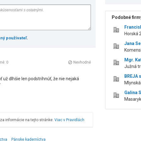
Podobné firmy
Franci
Horská 
ený používateľ
.
Jana Se
Komensk
Mgr. Ka
čné:
0
Nevhodné
Južná tr
BREJA s
už dlhšie len podstrihnúť, že nie nejaká
Mlynská 
ť
Galina 
Masaryko
a informácie na tejto stránke.
Viac v Pravidlách
ctva
Pánske kaderníctva