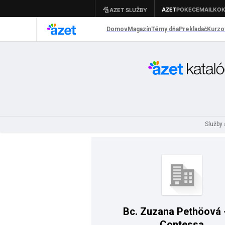
Služby
Bc. Zuzana Pethöová 
Contessa