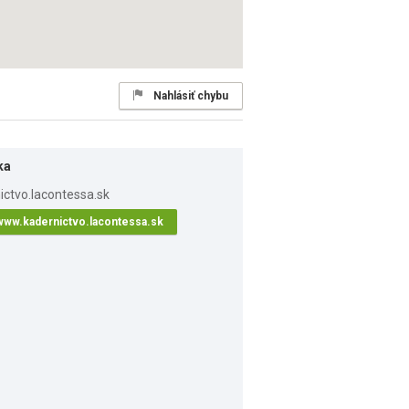
Nahlásiť chybu
ka
www.kadernictvo.lacontessa.sk