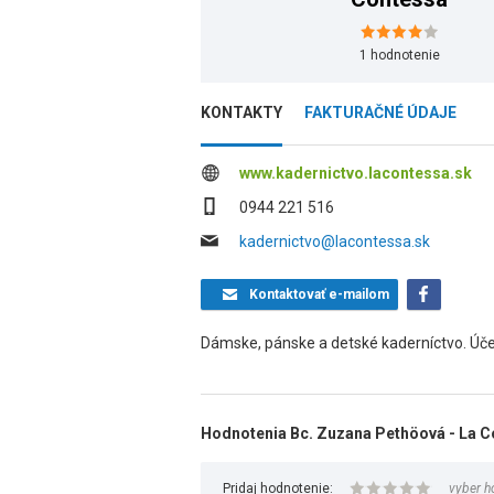
1
hodnotenie
KONTAKTY
FAKTURAČNÉ ÚDAJE
www.kadernictvo.lacontessa.sk
0944 221 516
kadernictvo@lacontessa.sk
Kontaktovať
e-mailom
Dámske, pánske a detské kaderníctvo. Účes
Hodnotenia Bc. Zuzana Pethöová - La 
Pridaj hodnotenie:
vyber h