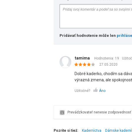
Pridávať hodnotenie môže len
prihlás
tamima
Hodnotenia: 19
Užito
27.05.2020
Dobré kaderko, chodím sa dávať 
výrazná zmena, ale spokojnos
Užitočné?
Áno
Prevádzkovateľ nenesie zodpovednosť z
Pozrite si tiež:
Kaderníctva
Dámske kaderní