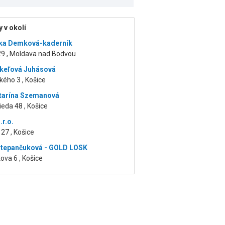
 v okolí
ska Demková-kaderník
29 , Moldava nad Bodvou
keľová Juhásová
ého 3 , Košice
tarína Szemanová
ieda 48 , Košice
.r.o.
27 , Košice
Stepančuková - GOLD LOSK
va 6 , Košice