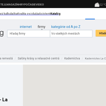
internet
firmy
kategórie od A po Z
 a remeslá
Salóny krásy a relaxačné centrá
Kaderníctva
/
/
/
Kaderníctvo La 
- La