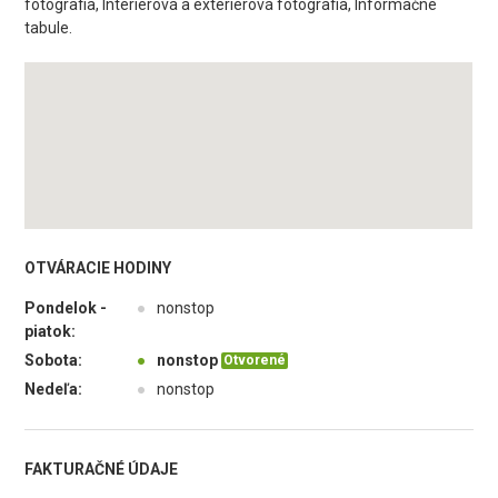
fotografia, Interiérová a exteriérová fotografia, Informačné
tabule.
OTVÁRACIE HODINY
Pondelok -
●
nonstop
piatok:
Sobota:
●
nonstop
Otvorené
Nedeľa:
●
nonstop
FAKTURAČNÉ ÚDAJE