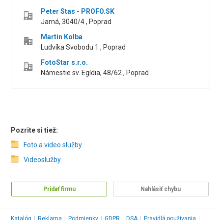
Peter Stas - PROFO.SK
Jarná, 3040/4 , Poprad
Martin Kolba
Ludvíka Svobodu 1 , Poprad
FotoStar s.r.o.
Námestie sv. Egídia, 48/62 , Poprad
Pozrite si tiež:
Foto a video služby
Videoslužby
Pridať firmu
Nahlásiť chybu
Katalóg
|
Reklama
|
Podmienky
|
GDPR
|
DSA
|
Pravidlá používania
|