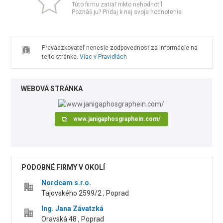
Túto firmu zatiaľ nikto nehodnotil.
Poznáš ju? Pridaj k nej svoje hodnotenie.
Prevádzkovateľ nenesie zodpovednosť za informácie na
tejto stránke.
Viac v Pravidlách
WEBOVÁ STRÁNKA
www.janigaphosgraphein.com/
PODOBNÉ FIRMY V OKOLÍ
Nordcam s.r.o.
Tajovského 2599/2 , Poprad
Ing. Jana Závatzká
Oravská 48 , Poprad