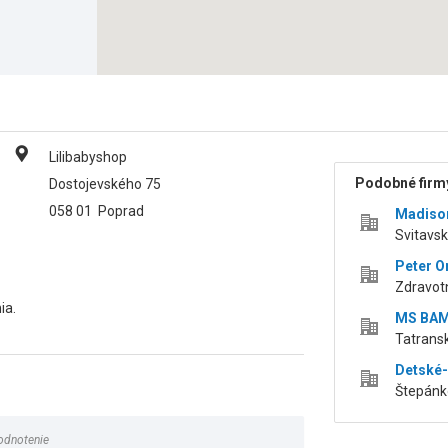
Lilibabyshop
Podobné firmy
Dostojevského 75
058 01
Poprad
Madison
Svitavsk
Peter O
Zdravotn
ia.
MS BAMB
Tatransk
Detské-p
Štepánko
odnotenie