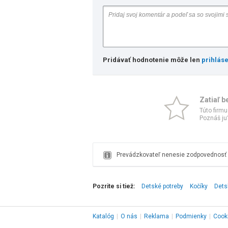
Pridávať hodnotenie môže len
prihlás
Zatiaľ b
Túto firmu
Poznáš ju?
Prevádzkovateľ nenesie zodpovednosť z
Pozrite si tiež:
Detské potreby
Kočíky
Dets
Katalóg
|
O nás
|
Reklama
|
Podmienky
|
Cook