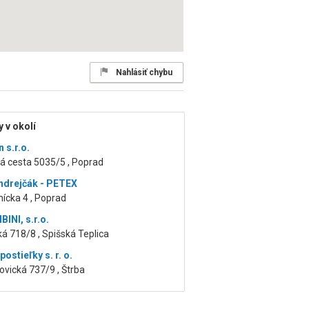
Nahlásiť chybu
 v okolí
 s.r.o.
á cesta 5035/5 , Poprad
ndrejčák - PETEX
ícka 4 , Poprad
INI, s.r.o.
á 718/8 , Spišská Teplica
ostieľky s. r. o.
vická 737/9 , Štrba