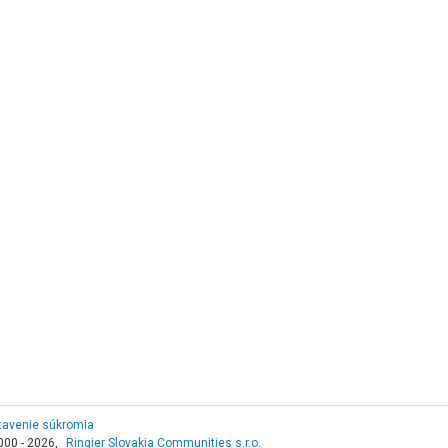
tavenie súkromia
000 - 2026,
Ringier Slovakia Communities s.r.o.