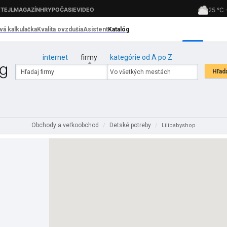
internet
firmy
kategórie od A po Z
Obchody a veľkoobchod
Detské potreby
/
/
Lilibabyshop