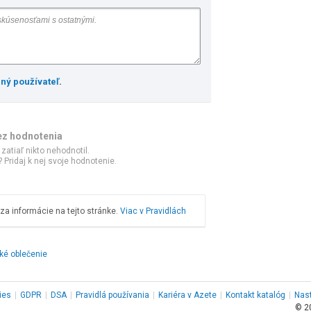
ený používateľ
.
ez hodnotenia
 zatiaľ nikto nehodnotil.
 Pridaj k nej svoje hodnotenie.
a informácie na tejto stránke.
Viac v Pravidlách
ké oblečenie
ies
|
GDPR
|
DSA
|
Pravidlá používania
|
Kariéra v Azete
|
Kontakt
katalóg
|
Nas
© 2