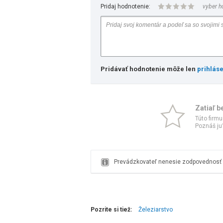
Pridaj hodnotenie:
vyber h
Pridávať hodnotenie môže len
prihlás
Zatiaľ b
Túto firmu
Poznáš ju?
Prevádzkovateľ nenesie zodpovednosť z
Pozrite si tiež:
Železiarstvo