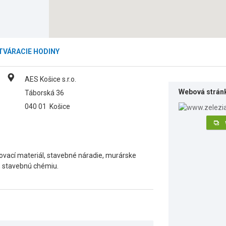
TVÁRACIE HODINY
AES Košice s.r.o.
Webová strán
Táborská 36
040 01
Košice
jovací materiál, stavebné náradie, murárske
, stavebnú chémiu.