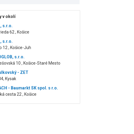
 v okolí
 s.r.o.
ieda 62 , Košice
 s.r.o.
 12 , Košice-Juh
LOB, s.r.o.
ešovská 10 , Košice-Staré Mesto
ulkovský - ZET
34, Kysak
H - Baumarkt SK spol. s r.o.
á cesta 22 , Košice