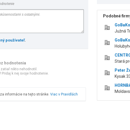
odnotenie
Podobné firmy
GoBaKo,
Južná Tr
GoBaKo,
ený používateľ
.
Holubyho
CENTROG
Stará pr
ez hodnotenia
 zatiaľ nikto nehodnotil.
Peter Ž
 Pridaj k nej svoje hodnotenie.
Kysak 3
HORNBAC
Moldavsk
a informácie na tejto stránke.
Viac v Pravidlách