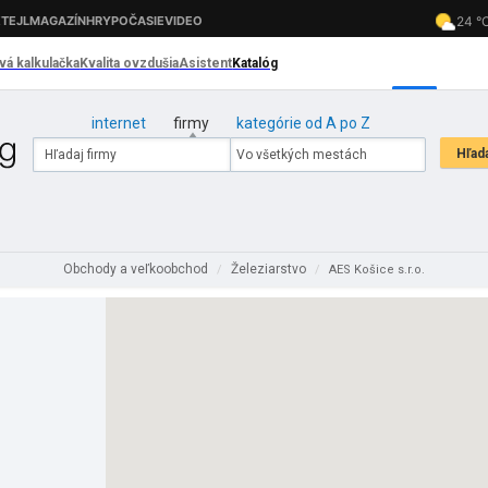
internet
firmy
kategórie od A po Z
Obchody a veľkoobchod
Železiarstvo
/
/
AES Košice s.r.o.