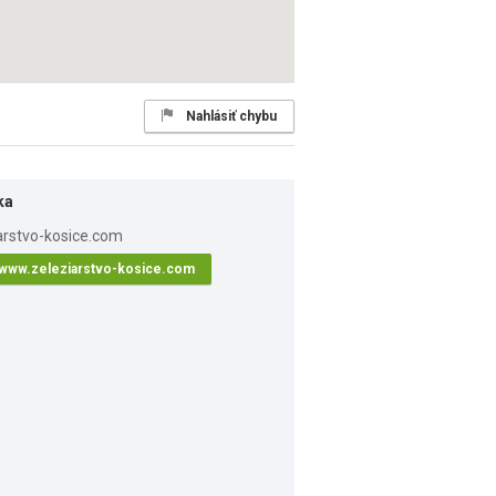
Nahlásiť chybu
ka
www.zeleziarstvo-kosice.com