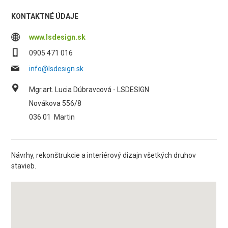
KONTAKTNÉ ÚDAJE
www.lsdesign.sk
0905 471 016
info@lsdesign.sk
Mgr.art. Lucia Dúbravcová - LSDESIGN
Novákova 556/8
036 01
Martin
Návrhy, rekonštrukcie a interiérový dizajn všetkých druhov
stavieb.