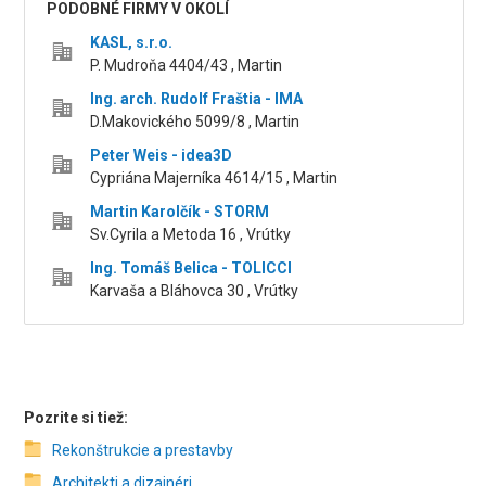
PODOBNÉ FIRMY V OKOLÍ
KASL, s.r.o.
P. Mudroňa 4404/43 , Martin
Ing. arch. Rudolf Fraštia - IMA
D.Makovického 5099/8 , Martin
Peter Weis - idea3D
Cypriána Majerníka 4614/15 , Martin
Martin Karolčík - STORM
Sv.Cyrila a Metoda 16 , Vrútky
Ing. Tomáš Belica - TOLICCI
Karvaša a Bláhovca 30 , Vrútky
Pozrite si tiež:
Rekonštrukcie a prestavby
Architekti a dizajnéri