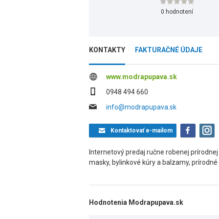
0 hodnotení
KONTAKTY
FAKTURAČNÉ ÚDAJE
www.modrapupava.sk
0948 494 660
info@modrapupava.sk
Kontaktovať
e-mailom
Internetový predaj ručne robenej prírodne
masky, bylinkové kúry a balzamy, prírodné 
Hodnotenia Modrapupava.sk