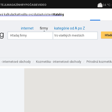
internet
firmy
kategórie od A po Z
 - internetové obchody
Kozmetika - internetové obchody
Prírodná kozmetik
/
/