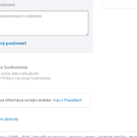
odnotenie
ený používateľ
.
ez hodnotenia
 zatiaľ nikto nehodnotil.
 Pridaj k nej svoje hodnotenie.
a informácie na tejto stránke.
Viac v Pravidlách
ové obchody