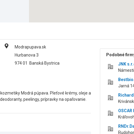
Modrapupava.sk
Podobné firmy
Hurbanova 3
974 01
Banská Bystrica
JNK s.r.
Námesti
Bestbio
Jarná 14
j kozmetiky Modrá púpava. Pleťové krémy, oleje a
Richard
deodoranty, peelingy, prípravky na opaľovanie.
Krivánsk
OSCAR P
Kráľovoh
RNDr.Da
Rudohors