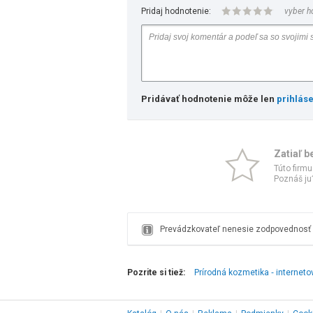
Pridaj hodnotenie:
vyber h
Pridávať hodnotenie môže len
prihlás
Zatiaľ b
Túto firmu
Poznáš ju?
Prevádzkovateľ nenesie zodpovednosť z
Pozrite si tiež:
Prírodná kozmetika ‑ internet