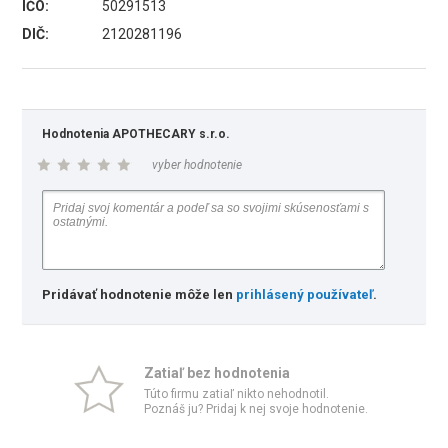
IČO:
50291513
DIČ:
2120281196
Hodnotenia APOTHECARY s.r.o.
vyber hodnotenie
Pridávať hodnotenie môže len
prihlásený používateľ
.
Zatiaľ bez hodnotenia
Túto firmu zatiaľ nikto nehodnotil.
Poznáš ju? Pridaj k nej svoje hodnotenie.