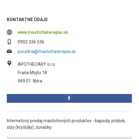
KONTAKTNÉ ÚDAJE
www.mastichaterapia.sk
0902 336 536
poradna@mastichaterapia.sk
APOTHECARY s.r.o.
Fraňa Mojtu 18
949 01
Nitra
Internetový predaj mastichových produktov - kapsuly, prášok,
slzy (kryštály), žuvačky.