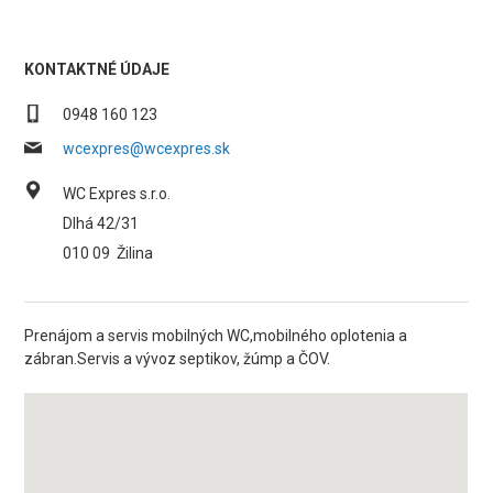
KONTAKTNÉ ÚDAJE
0948 160 123
wcexpres@wcexpres.sk
WC Expres s.r.o.
Dlhá 42/31
010 09
Žilina
Prenájom a servis mobilných WC,mobilného oplotenia a
zábran.Servis a vývoz septikov, žúmp a ČOV.