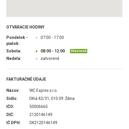
OTVÁRACIE HODINY
Pondelok -
●
07:00 - 17:00
piatok:
Sobota:
●
08:00 - 12:00
Otvorené
Nedeľa:
●
zatvorené
FAKTURAČNÉ ÚDAJE
Názov:
WC Expres s.r.o.
Sídlo:
Dlhá 42/31, 010 09 Žilina
IČO:
50006665
DIČ:
2120146149
IČ DPH:
SK2120146149