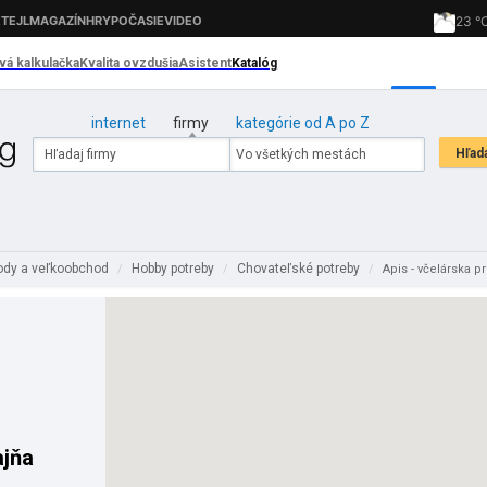
internet
firmy
kategórie od A po Z
dy a veľkoobchod
Hobby potreby
Chovateľské potreby
/
/
/
Apis - včelárska p
ajňa