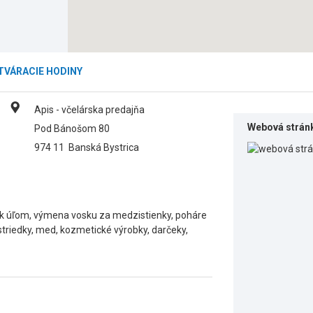
TVÁRACIE HODINY
Apis - včelárska predajňa
Webová strán
Pod Bánošom 80
974 11
Banská Bystrica
ky k úľom, výmena vosku za medzistienky, poháre
triedky, med, kozmetické výrobky, darčeky,