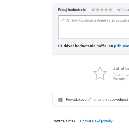
Pridaj hodnotenie:
vyber h
Pridávať hodnotenie môže len
prihlás
Zatiaľ b
Túto firmu
Poznáš ju?
Prevádzkovateľ nenesie zodpovednosť z
Pozrite si tiež:
Chovateľské potreby