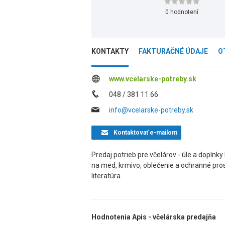
0 hodnotení
KONTAKTY
FAKTURAČNÉ ÚDAJE
O
www.vcelarske-potreby.sk
048 / 381 11 66
info@vcelarske-potreby.sk
Kontaktovať
e-mailom
Predaj potrieb pre včelárov - úle a dopln
na med, krmivo, oblečenie a ochranné pros
literatúra.
Hodnotenia Apis - včelárska predajňa