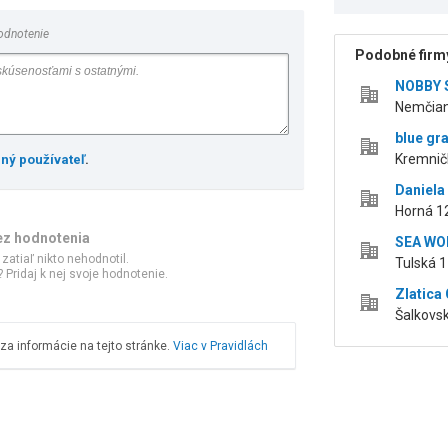
odnotenie
Podobné firmy
NOBBY S
Nemčian
blue gray
Kremnič
ený používateľ
.
Daniela
Horná 12
ez hodnotenia
SEA WOR
 zatiaľ nikto nehodnotil.
Tulská 1
 Pridaj k nej svoje hodnotenie.
Zlatica 
Šalkovsk
a informácie na tejto stránke.
Viac v Pravidlách