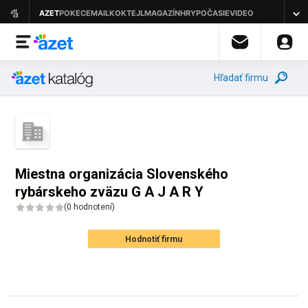
Hľadať firmu
Miestna organizácia Slovenského
rybárskeho zväzu G A J A R Y
(
0 hodnotení
)
Hodnotiť firmu