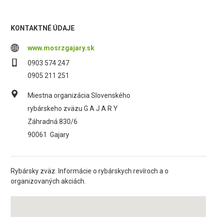
KONTAKTNÉ ÚDAJE
www.mosrzgajary.sk
0903 574 247
0905 211 251
Miestna organizácia Slovenského
rybárskeho zväzu G A J A R Y
Záhradná 830/6
90061
Gajary
Rybársky zväz. Informácie o rybárskych revíroch a o
organizovaných akciách.