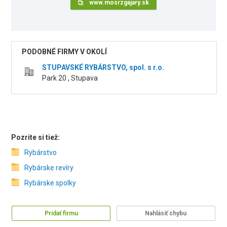
www.mosrzgajary.sk
PODOBNÉ FIRMY V OKOLÍ
STUPAVSKÉ RYBÁRSTVO, spol. s r.o.
Park 20 , Stupava
Pozrite si tiež:
Rybárstvo
Rybárske revíry
Rybárske spolky
Pridať firmu
Nahlásiť chybu