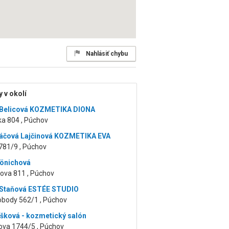
Nahlásiť chybu
 v okolí
 Belicová KOZMETIKA DIONA
ka 804 , Púchov
áčová Lajčinová KOZMETIKA EVA
781/9 , Púchov
önichová
kova 811 , Púchov
 Staňová ESTÉE STUDIO
obody 562/1 , Púchov
išková - kozmetický salón
va 1744/5 , Púchov