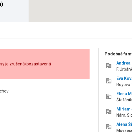
á)
Podobné firmy
Andrea
ásy je zrušená/pozastavená
F. Urbán
Eva Kov
Royova 
úchov
Elena M
Štefáni
Miriam
Nám. Sl
Alena Š
Moyzeso