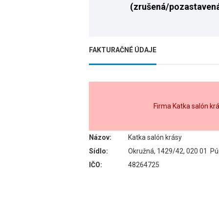
(zrušená/pozastaven
FAKTURAČNÉ ÚDAJE
Firma Katka salón kr
Názov:
Katka salón krásy
Sídlo:
Okružná, 1429/42, 020 01 P
IČO:
48264725