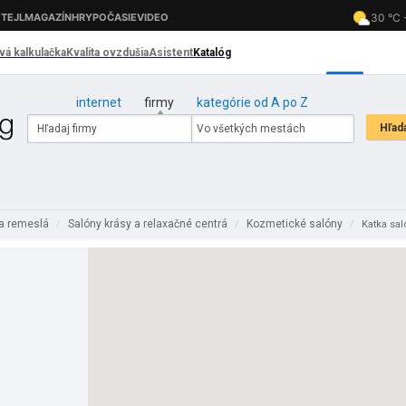
internet
firmy
kategórie od A po Z
 a remeslá
Salóny krásy a relaxačné centrá
Kozmetické salóny
/
/
/
Katka sal