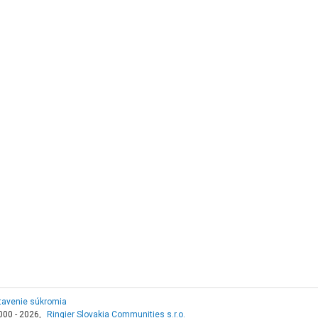
tavenie súkromia
000 - 2026,
Ringier Slovakia Communities s.r.o.