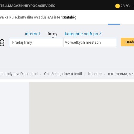
internet
firmy
kategórie od A po Z
bchody a veľkoobchod
Oblečenie, obuv a textil
Koberce
/
/
/
R.B - HERMA, s.r.