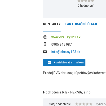
0 hodnotení
KONTAKTY
FAKTURAČNÉ ÚDAJE
www.obrusy123.sk
0905 345 987
info@obrusy123.sk
Kontaktovať
e-mailom
Predaj PVC obrusov, kúpeľňových kobercov
Hodnotenia R.B - HERMA, s.r.o.
Pridaj hodnotenie:
vyber h