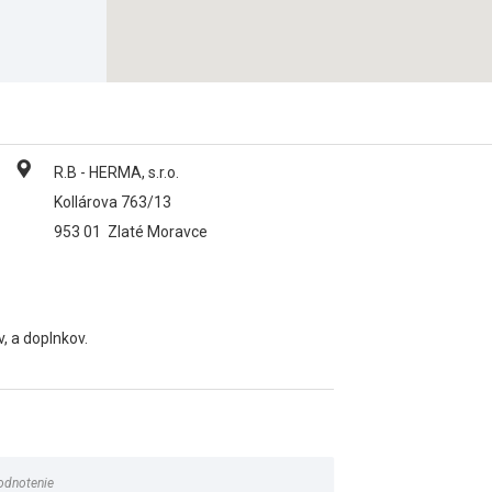
R.B - HERMA, s.r.o.
Kollárova 763/13
953 01
Zlaté Moravce
, a doplnkov.
odnotenie