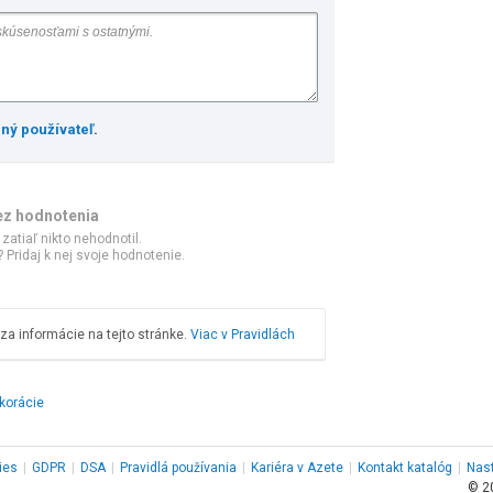
ený používateľ
.
ez hodnotenia
 zatiaľ nikto nehodnotil.
 Pridaj k nej svoje hodnotenie.
a informácie na tejto stránke.
Viac v Pravidlách
korácie
ies
|
GDPR
|
DSA
|
Pravidlá používania
|
Kariéra v Azete
|
Kontakt
katalóg
|
Nas
© 2