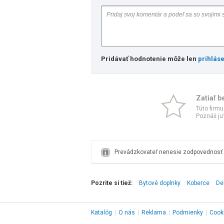
Pridávať hodnotenie môže len
prihlás
Zatiaľ b
Túto firmu
Poznáš ju?
Prevádzkovateľ nenesie zodpovednosť z
Pozrite si tiež:
Bytové doplnky
Koberce
De
Katalóg
|
O nás
|
Reklama
|
Podmienky
|
Cook