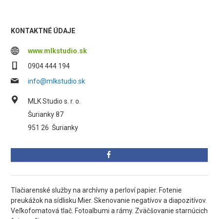
KONTAKTNÉ ÚDAJE
www.mlkstudio.sk
0904 444 194
info@mlkstudio.sk
MLK Studio s. r. o.
Šurianky 87
951 26
Šurianky
Tlačiarenské služby na archívny a perloví papier. Fotenie
preukážok na sídlisku Mier. Skenovanie negatívov a diapozitívov.
Veľkofomatová tlač. Fotoalbumi a rámy. Zväčšovanie starnúcich