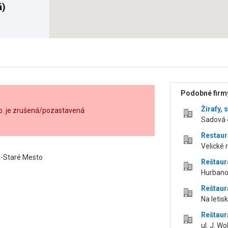
á)
Podobné firmy
Žirafy, s
. o. je zrušená/pozastavená
Sadová 
Restau
Velické
va-Staré Mesto
Reštaur
Hurbano
Reštaur
Na letis
Reštaur
ul. J. W