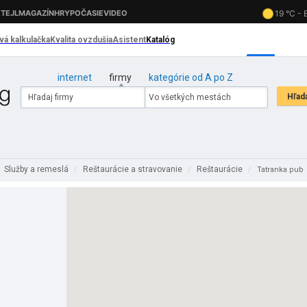
internet
firmy
kategórie od A po Z
Služby a remeslá
Reštaurácie a stravovanie
Reštaurácie
/
/
/
Tatranka pub