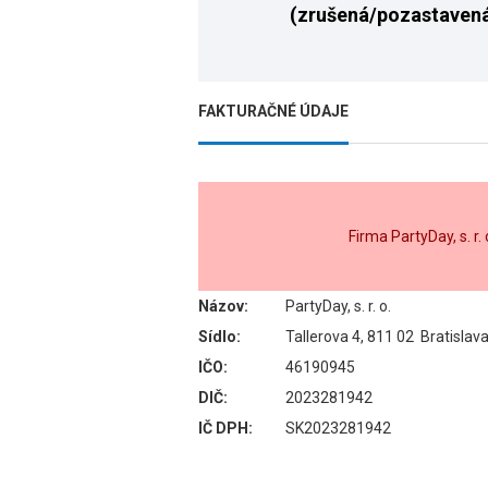
(zrušená/pozastaven
FAKTURAČNÉ ÚDAJE
Firma PartyDay, s. r
Názov:
PartyDay, s. r. o.
Sídlo:
Tallerova 4, 811 02 Bratisla
IČO:
46190945
DIČ:
2023281942
IČ DPH:
SK2023281942