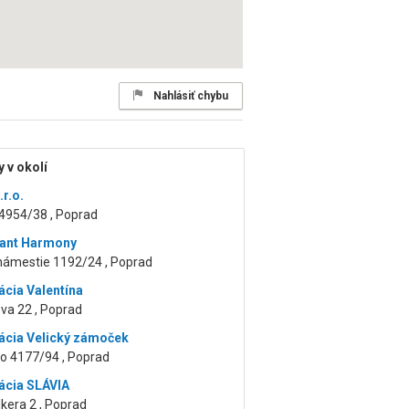
Nahlásiť chybu
 v okolí
.r.o.
4954/38 , Poprad
rant Harmony
 námestie 1192/24 , Poprad
ácia Valentína
va 22 , Poprad
ácia Velický zámoček
ko 4177/94 , Poprad
ácia SLÁVIA
olkera 2 , Poprad