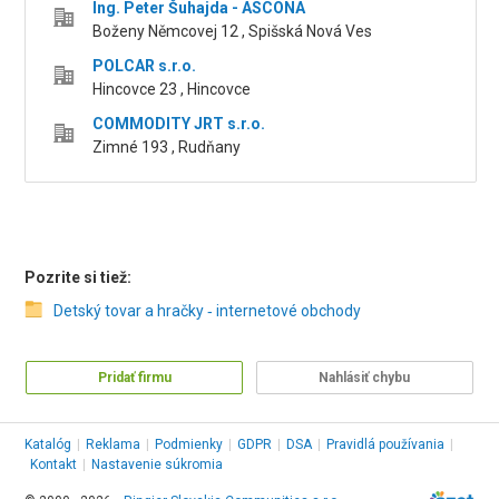
Ing. Peter Šuhajda - ASCONA
Boženy Němcovej 12 , Spišská Nová Ves
POLCAR s.r.o.
Hincovce 23 , Hincovce
COMMODITY JRT s.r.o.
Zimné 193 , Rudňany
Pozrite si tiež:
Detský tovar a hračky ‑ internetové obchody
Pridať firmu
Nahlásiť chybu
Katalóg
|
Reklama
|
Podmienky
|
GDPR
|
DSA
|
Pravidlá používania
|
Kontakt
|
Nastavenie súkromia