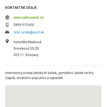
KONTAKTNÉ ÚDAJE
www.satkovanie.sk
0904 913 650
only_smile@azet.sk
Iveta Morihlatková
Smreková 35/20
053 11
Smižany
Internetový predaj detských šatiek, gombíkov, šatiek na krk,
čiapok, chráničov popruhov a capačiek.