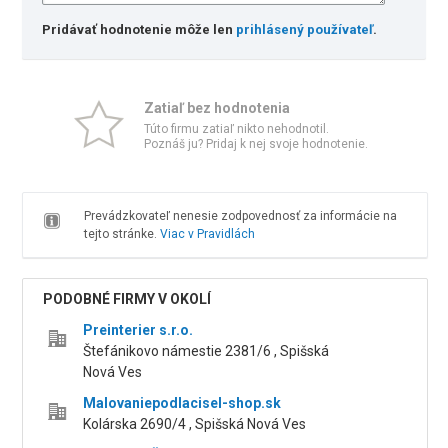
Pridávať hodnotenie môže len
prihlásený používateľ
.
Zatiaľ bez hodnotenia
Túto firmu zatiaľ nikto nehodnotil.
Poznáš ju? Pridaj k nej svoje hodnotenie.
Prevádzkovateľ nenesie zodpovednosť za informácie na
tejto stránke.
Viac v Pravidlách
PODOBNÉ FIRMY V OKOLÍ
Preinterier s.r.o.
Štefánikovo námestie 2381/6 , Spišská
Nová Ves
Malovaniepodlacisel-shop.sk
Kolárska 2690/4 , Spišská Nová Ves