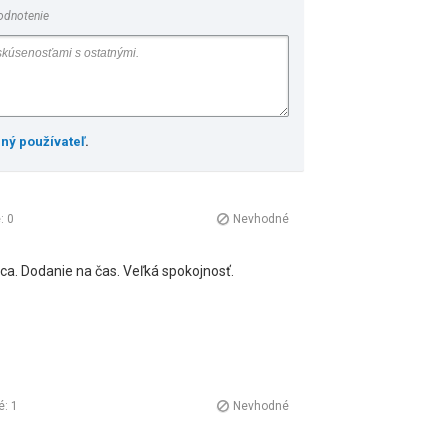
odnotenie
ený používateľ
.
é:
0
Nevhodné
ca. Dodanie na čas. Veľká spokojnosť.
é:
1
Nevhodné