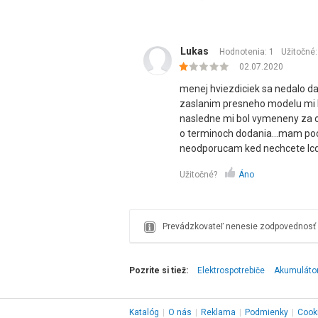
Lukas
Hodnotenia: 1
Užitočné
02.07.2020
menej hviezdiciek sa nedalo dat
zaslanim presneho modelu mi b
nasledne mi bol vymeneny za o
o terminoch dodania...mam poc
neodporucam ked nechcete lcd 
Užitočné?
Áno
Prevádzkovateľ nenesie zodpovednosť z
Pozrite si tiež:
Elektrospotrebiče
Akumulátor
Katalóg
|
O nás
|
Reklama
|
Podmienky
|
Cook