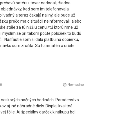
prchovú batériu, tovar nedodali, žiadna
e objednávky, keď som im telefonovala
ol vadný a teraz čakajú na iný, ale bude už
otázku prečo ma o situácii neinformovali, alebo
ke stále za tú nižšiu cenu /tú ktorú mne už
si myslím že pri takom počte položiek to budú
....Našťastie som si dala platbu na dobierku,
návku som zrušila. Sú to amatéri a určite
0
Nevhodné
 v neskorých nočných hodinách. Poradenstvo
ov aj iné náhradné diely. Displej kvalitné
vej fólie. Aj špeciálny darček k nákupu bol
.