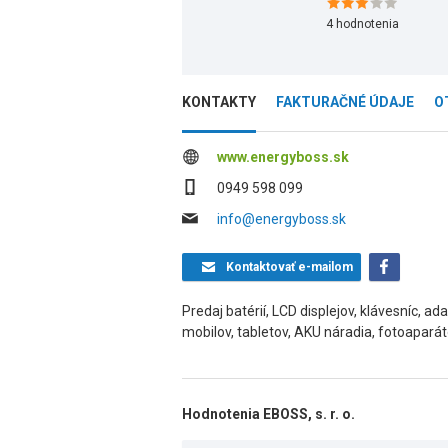
4
hodnotenia
KONTAKTY
FAKTURAČNÉ ÚDAJE
O
www.energyboss.sk
0949 598 099
info@energyboss.sk
Kontaktovať
e-mailom
Predaj batérií, LCD displejov, klávesníc, 
mobilov, tabletov, AKU náradia, fotoaparát
Hodnotenia EBOSS, s. r. o.