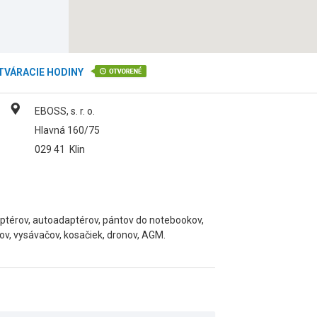
TVÁRACIE HODINY
EBOSS, s. r. o.
Hlavná 160/75
029 41
Klin
adaptérov, autoadaptérov, pántov do notebookov,
ov, vysávačov, kosačiek, dronov, AGM.