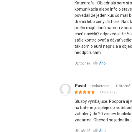
Katastrofa...Objednala som si s
komunikácia alebo info o stav
povedali že jeden kus čo mali b
drahší lebo ceny išli hore. Na 
prečo majú danú batériu v ponu
chcú navýšiť/ odpovedali že či 
stále kontrolovať a dávať vedieť
tak som o eurá neprišla a objed
neodporúčam.
Užitočné?
Áno
Pavol
Hodnotenia: 1
Užitočné:
14.09.2020
Služby vynikajúce. Podpora aj
na batérie ,displeje do notebook
zabalený do 20 vrstiev bublinko
zadarmo. Obchod na jednotku 
Užitočné?
Áno