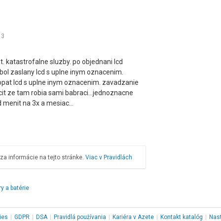
:
3
. katastrofalne sluzby. po objednani lcd
ol zaslany lcd s uplne inym oznacenim.
pat lcd s uplne inym oznacenim. zavadzanie
it ze tam robia sami babraci...jednoznacne
menit na 3x a mesiac...
a informácie na tejto stránke.
Viac v Pravidlách
y a batérie
ies
|
GDPR
|
DSA
|
Pravidlá používania
|
Kariéra v Azete
|
Kontakt
katalóg
|
Nas