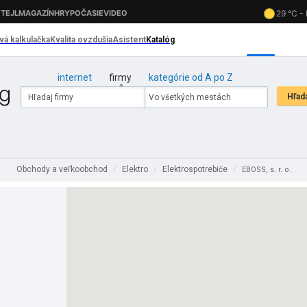
internet
firmy
kategórie od A po Z
Obchody a veľkoobchod
Elektro
Elektrospotrebiče
/
/
/
EBOSS, s. r. o.