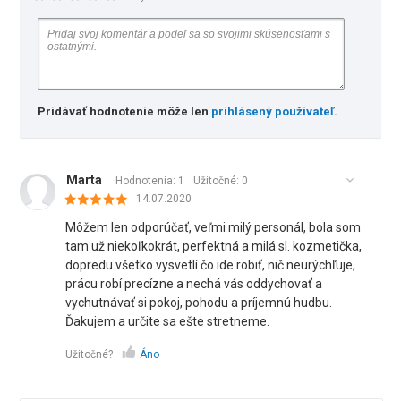
Pridávať hodnotenie môže len
prihlásený používateľ
.
Marta
Hodnotenia: 1
Užitočné:
0
14.07.2020
Môžem len odporúčať, veľmi milý personál, bola som
tam už niekoľkokrát, perfektná a milá sl. kozmetička,
dopredu všetko vysvetlí čo ide robiť, nič neurýchľuje,
prácu robí precízne a nechá vás oddychovať a
vychutnávať si pokoj, pohodu a príjemnú hudbu.
Ďakujem a určite sa ešte stretneme.
Užitočné?
Áno