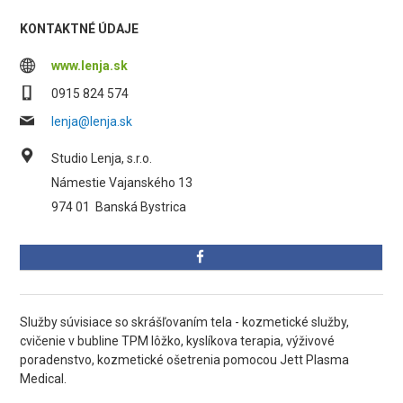
KONTAKTNÉ ÚDAJE
www.lenja.sk
0915 824 574
lenja@lenja.sk
Studio Lenja, s.r.o.
Námestie Vajanského 13
974 01
Banská Bystrica
Služby súvisiace so skrášľovaním tela - kozmetické služby,
cvičenie v bubline TPM lôžko, kyslíkova terapia, výživové
poradenstvo, kozmetické ošetrenia pomocou Jett Plasma
Medical.