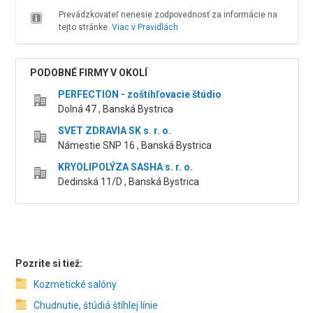
Prevádzkovateľ nenesie zodpovednosť za informácie na
tejto stránke.
Viac v Pravidlách
PODOBNÉ FIRMY V OKOLÍ
PERFECTION - zoštíhľovacie štúdio
Dolná 47 , Banská Bystrica
SVET ZDRAVIA SK s. r. o.
Námestie SNP 16 , Banská Bystrica
KRYOLIPOLÝZA SASHA s. r. o.
Dedinská 11/D , Banská Bystrica
Pozrite si tiež:
Kozmetické salóny
Chudnutie, štúdiá štíhlej línie