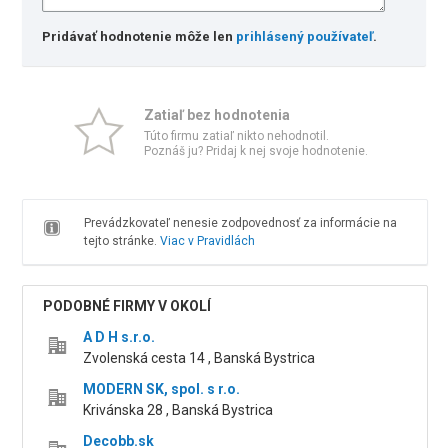
Pridávať hodnotenie môže len
prihlásený používateľ
.
Zatiaľ bez hodnotenia
Túto firmu zatiaľ nikto nehodnotil.
Poznáš ju? Pridaj k nej svoje hodnotenie.
Prevádzkovateľ nenesie zodpovednosť za informácie na
tejto stránke.
Viac v Pravidlách
PODOBNÉ FIRMY V OKOLÍ
A D H s.r.o.
Zvolenská cesta 14 , Banská Bystrica
MODERN SK, spol. s r.o.
Krivánska 28 , Banská Bystrica
Decobb.sk