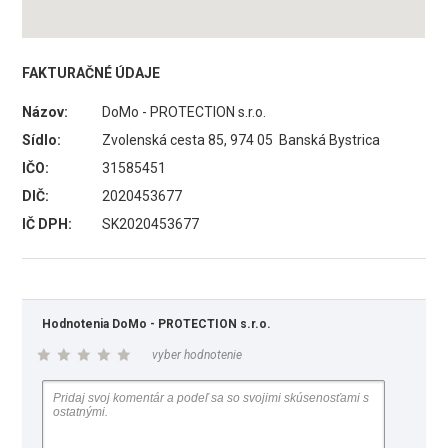
FAKTURAČNÉ ÚDAJE
Názov:
DoMo - PROTECTION s.r.o.
Sídlo:
Zvolenská cesta 85, 974 05 Banská Bystrica
IČO:
31585451
DIČ:
2020453677
IČ DPH:
SK2020453677
Hodnotenia DoMo - PROTECTION s.r.o.
vyber hodnotenie