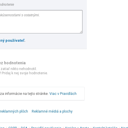
odnotenie
ený používateľ
.
ez hodnotenia
 zatiaľ nikto nehodnotil.
 Pridaj k nej svoje hodnotenie.
a informácie na tejto stránke.
Viac v Pravidlách
 reklamných plôch
Reklamné médiá a plochy