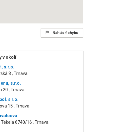
Nahlásiť chybu
 v okolí
, s.r.o.
vská 8 , Trnava
nu, s.r.o.
 20 , Trnava
ol. s r.o.
ova 15 , Trnava
avalcová
 Tekela 6740/16 , Trnava