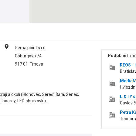
Pema point s.r.o.
Podobné firmy
Coburgova 74
917 01
Trnava
REOS - H
Bratisla
MediaMe
Hviezdna
ji a okolí (Hlohovec, Sereď, Šaľa, Senec,
LI&TY sp
illboardy, LED obrazovka.
Gavlovič
Petra K
Teodora