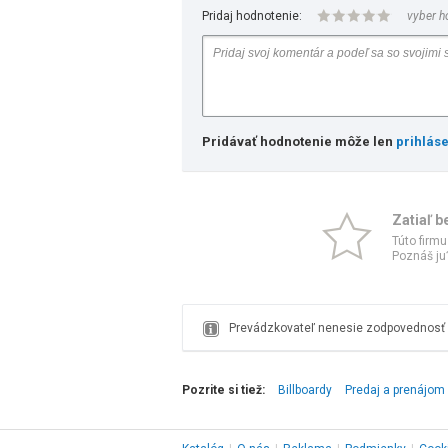
Pridaj hodnotenie:
vyber h
Pridávať hodnotenie môže len
prihlás
Zatiaľ b
Túto firmu
Poznáš ju?
Prevádzkovateľ nenesie zodpovednosť z
Pozrite si tiež:
Billboardy
Predaj a prenájom