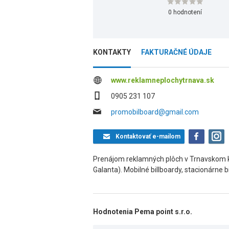
0 hodnotení
KONTAKTY
FAKTURAČNÉ ÚDAJE
www.reklamneplochytrnava.sk
0905 231 107
promobilboard@gmail.com
Kontaktovať
e-mailom
Prenájom reklamných plôch v Trnavskom kra
Galanta). Mobilné billboardy, stacionárne b
Hodnotenia Pema point s.r.o.