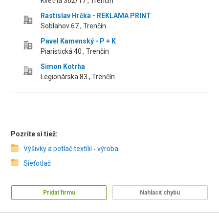
Kvetná 362/17 , Trenčín
Rastislav Hrčka - REKLAMA PRINT
Soblahov 67 , Trenčín
Pavel Kamenský - P + K
Piaristická 40 , Trenčín
Simon Kotrha
Legionárska 83 , Trenčín
Pozrite si tiež:
Výšivky a potlač textílií ‑ výroba
Sieťotlač
Pridať firmu
Nahlásiť chybu