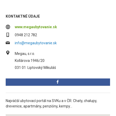
KONTAKTNÉ ÚDAJE
www.megaubytovanie.sk
0948 212 782
info@megaubytovanie.sk
Megau, s.r.o.
Kollárova 1946/20
031 01
Liptovský Mikuláš
Najväčší ubytovací portál na SVKu a v ČR. Chaty, chalupy,
drevenice, apartmány, penzióny, kempy...