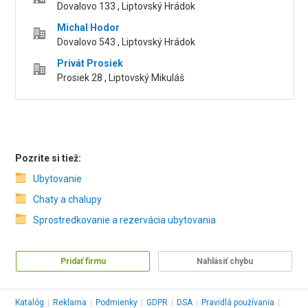
Dovalovo 133 , Liptovský Hrádok
Michal Hodor
Dovalovo 543 , Liptovský Hrádok
Privát Prosiek
Prosiek 28 , Liptovský Mikuláš
Pozrite si tiež:
Ubytovanie
Chaty a chalupy
Sprostredkovanie a rezervácia ubytovania
Pridať firmu
Nahlásiť chybu
Katalóg
|
Reklama
|
Podmienky
|
GDPR
|
DSA
|
Pravidlá používania
|