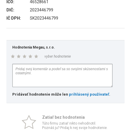
IČO:
46528661
DIČ:
2023446799
IČ DPH:
SK2023446799
Hodnotenia Megau, s.r.o.
vyber hodnotenie
Pridávať hodnotenie môže len
prihlásený používateľ
.
Zatiaľ bez hodnotenia
Túto firmu zatiaľ nikto nehodnotil.
Poznáš ju? Pridaj k nej svoje hodnotenie.