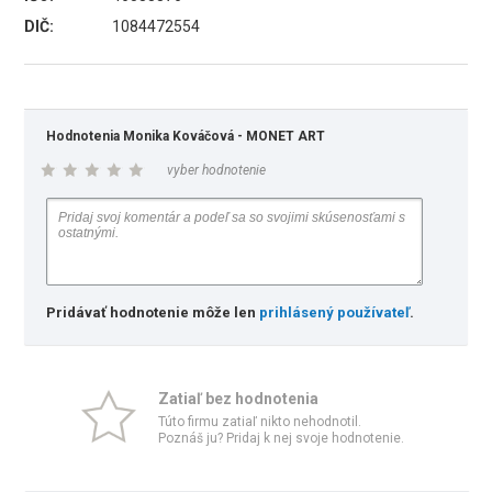
DIČ:
1084472554
Hodnotenia Monika Kováčová - MONET ART
vyber hodnotenie
Pridávať hodnotenie môže len
prihlásený používateľ
.
Zatiaľ bez hodnotenia
Túto firmu zatiaľ nikto nehodnotil.
Poznáš ju? Pridaj k nej svoje hodnotenie.