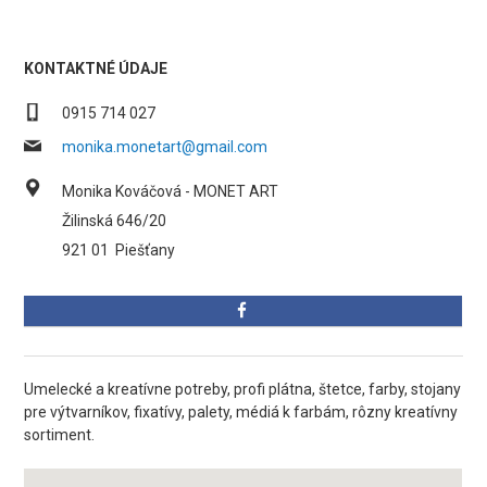
KONTAKTNÉ ÚDAJE
0915 714 027
monika.monetart@gmail.com
Monika Kováčová - MONET ART
Žilinská 646/20
921 01
Piešťany
Umelecké a kreatívne potreby, profi plátna, štetce, farby, stojany
pre výtvarníkov, fixatívy, palety, médiá k farbám, rôzny kreatívny
sortiment.