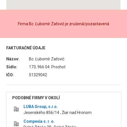
Firma Bc. Ľubomír Zaťovič je zrušená/pozastavená
FAKTURAČNÉ ÚDAJE
Názov:
Bc. Ľubomír Zaťovič
Sídlo:
173, 966 04 Prochot
IČO:
51329042
PODOBNÉ FIRMY V OKOLÍ
LUBA Group, s.r.o.
Jesenského 856/14 , Žiar nad Hronom
Compexia s. r. o.