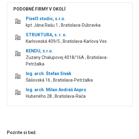
PODOBNÉ FIRMY V OKOLÍ
Pixel3 studio, s.r.o.
kpt. Jána Rašu 1 , Bratislava-Dúbravka
STRUKTURA, s. r. o.
Karloveská 409/5 , Bratislava-Karlova Ves
KENDU, s.r.o.
Zuzany Chalupovej 4018/16A , Bratislava-
Petržalka
Ing. arch. Štefan Sivák
Šášovská 16 , Bratislava-Petržalka
Ing. arch. Milan Andráš Anpro
Hubeného 28 , Bratislava-Rača
Pozrite si tiež: