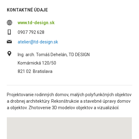
KONTAKTNÉ ÚDAJE
www.td-design.sk
0907 792 628
atelier@td-design.sk
Ing. arch. Tomáš Dehelán, TD DESIGN
Komárnická 120/50
821 02
Bratislava
Projektovanie rodinných domov, malých polyfunkčných objektov
a drobnej architektúry. Rekonštrukcie a stavebné úpravy domov
a objektov. Zhotovenie 3D modelov objektov a vizualizácií.