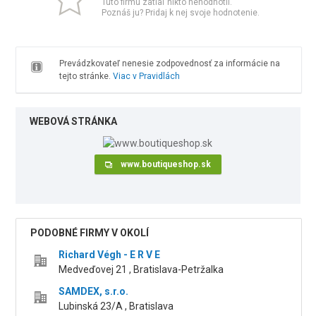
Túto firmu zatiaľ nikto nehodnotil.
Poznáš ju? Pridaj k nej svoje hodnotenie.
Prevádzkovateľ nenesie zodpovednosť za informácie na
tejto stránke.
Viac v Pravidlách
WEBOVÁ STRÁNKA
www.boutiqueshop.sk
PODOBNÉ FIRMY V OKOLÍ
Richard Végh - E R V E
Medveďovej 21 , Bratislava-Petržalka
SAMDEX, s.r.o.
Lubinská 23/A , Bratislava