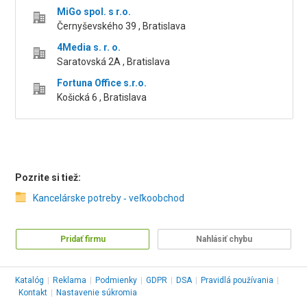
MiGo spol. s r.o.
Černyševského 39 , Bratislava
4Media s. r. o.
Saratovská 2A , Bratislava
Fortuna Office s.r.o.
Košická 6 , Bratislava
Pozrite si tiež:
Kancelárske potreby ‑ veľkoobchod
Pridať firmu
Nahlásiť chybu
Katalóg
|
Reklama
|
Podmienky
|
GDPR
|
DSA
|
Pravidlá používania
|
Kontakt
|
Nastavenie súkromia