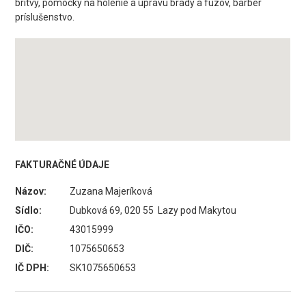
britvy, pomôcky na holenie a úpravu brady a fúzov, barber
príslušenstvo.
FAKTURAČNÉ ÚDAJE
Názov:
Zuzana Majeríková
Sídlo:
Dubková 69, 020 55 Lazy pod Makytou
IČO:
43015999
DIČ:
1075650653
IČ DPH:
SK1075650653