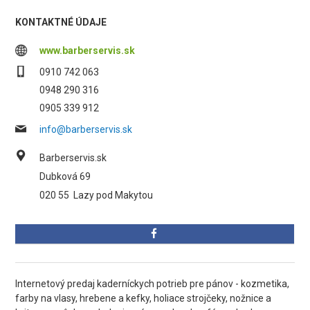
KONTAKTNÉ ÚDAJE
www.barberservis.sk
0910 742 063
0948 290 316
0905 339 912
info@barberservis.sk
Barberservis.sk
Dubková 69
020 55
Lazy pod Makytou
Internetový predaj kaderníckych potrieb pre pánov - kozmetika,
farby na vlasy, hrebene a kefky, holiace strojčeky, nožnice a