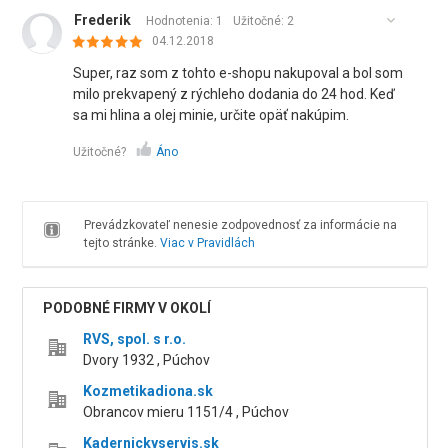
Frederik
Hodnotenia: 1
Užitočné:
2
04.12.2018
Super, raz som z tohto e-shopu nakupoval a bol som
milo prekvapený z rýchleho dodania do 24 hod. Keď
sa mi hlina a olej minie, určite opäť nakúpim.
Užitočné?
Áno
Prevádzkovateľ nenesie zodpovednosť za informácie na
tejto stránke.
Viac v Pravidlách
PODOBNÉ FIRMY V OKOLÍ
RVS, spol. s r.o.
Dvory 1932 , Púchov
Kozmetikadiona.sk
Obrancov mieru 1151/4 , Púchov
Kadernickyservis.sk