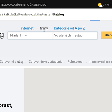
internet
firmy
kategórie od A po Z
Zdravotné služby
Zdravotnícke zariadenia
Pohotovosti
/
/
/
Pohotovosť pre d
orast,