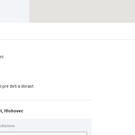
ec
 pre deti a dorast.
t, Hlohovec
odnotenie