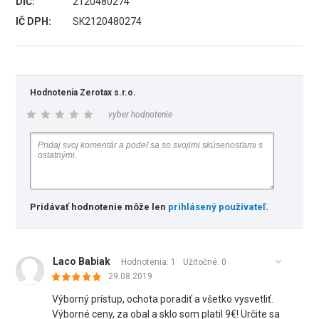
DIČ:
2120480274
IČ DPH:
SK2120480274
Hodnotenia Zerotax s.r.o.
vyber hodnotenie
Pridávať hodnotenie môže len
prihlásený používateľ
.
Laco Babiak
Hodnotenia: 1
Užitočné:
0
29.08.2019
Výborný prístup, ochota poradiť a všetko vysvetliť.
Výborné ceny, za obal a sklo som platil 9€! Určite sa