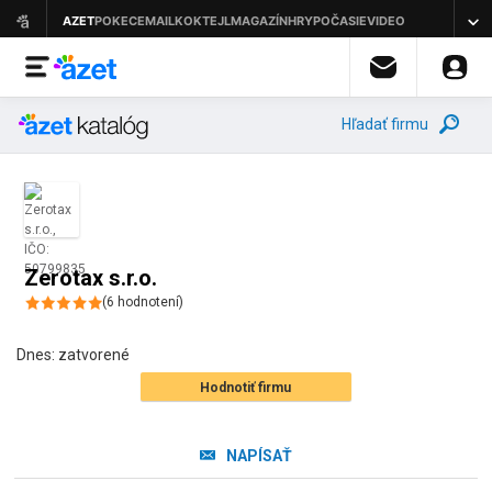
Hľadať firmu
Zerotax s.r.o.
(
6
hodnotení
)
Dnes:
zatvorené
Hodnotiť firmu
NAPÍSAŤ