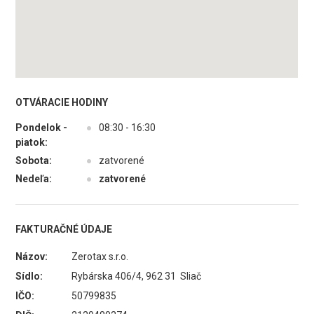
OTVÁRACIE HODINY
Pondelok -
●
08:30 - 16:30
piatok:
Sobota:
●
zatvorené
Nedeľa:
●
zatvorené
FAKTURAČNÉ ÚDAJE
Názov:
Zerotax s.r.o.
Sídlo:
Rybárska 406/4, 962 31 Sliač
IČO:
50799835