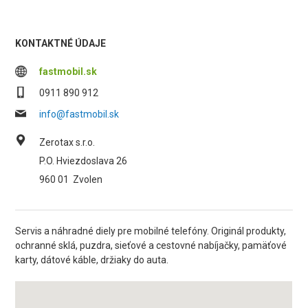
KONTAKTNÉ ÚDAJE
fastmobil.sk
0911 890 912
info@fastmobil.sk
Zerotax s.r.o.
P.O. Hviezdoslava 26
960 01
Zvolen
Servis a náhradné diely pre mobilné telefóny. Originál produkty,
ochranné sklá, puzdra, sieťové a cestovné nabíjačky, pamäťové
karty, dátové káble, držiaky do auta.