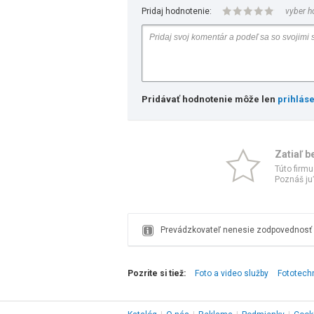
Pridaj hodnotenie:
vyber h
Pridávať hodnotenie môže len
prihlás
Zatiaľ b
Túto firmu
Poznáš ju?
Prevádzkovateľ nenesie zodpovednosť z
Pozrite si tiež:
Foto a video služby
Fototechn