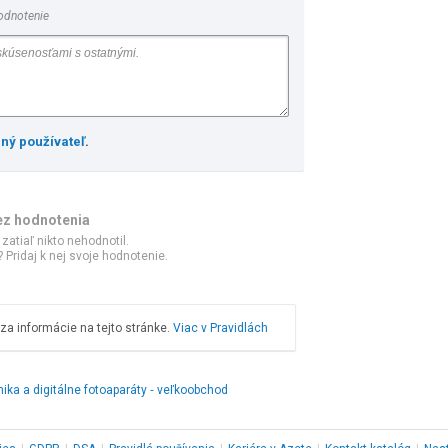
odnotenie
ený používateľ
.
ez hodnotenia
 zatiaľ nikto nehodnotil.
 Pridaj k nej svoje hodnotenie.
a informácie na tejto stránke.
Viac v Pravidlách
ika a digitálne fotoaparáty ‑ veľkoobchod