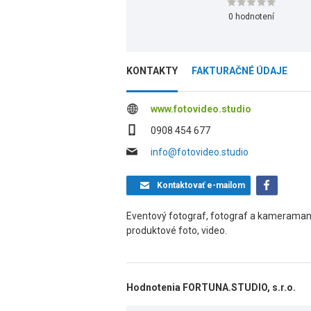
0 hodnotení
KONTAKTY
FAKTURAČNÉ ÚDAJE
www.fotovideo.studio
0908 454 677
info@fotovideo.studio
Kontaktovať
e-mailom
Eventový fotograf, fotograf a kameraman n
produktové foto, video.
Hodnotenia FORTUNA.STUDIO, s.r.o.