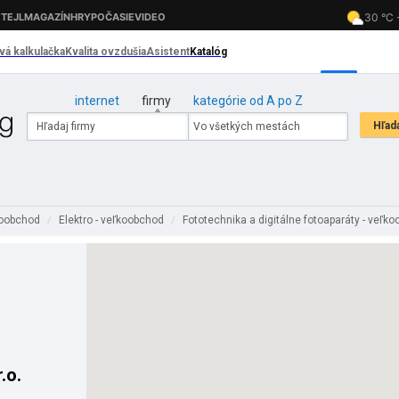
internet
firmy
kategórie od A po Z
oobchod
Elektro - veľkoobchod
Fototechnika a digitálne fotoaparáty - veľk
/
/
.o.