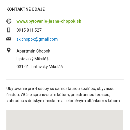
KONTAKTNÉ ÚDAJE
www.ubytovanie-jasna-chopok.sk
0915 811 527
skichopok@gmail.com
Apartmán Chopok
Liptovský Mikuláš
031 01
Liptovský Mikuláš
Ubytovanie pre 4 osoby so samostatnou spálňou, obývacou
časťou, WC so sprchovacím kútom, priestrannou terasou,
záhradou s detským ihriskom a celoročným altánkom s krbom.