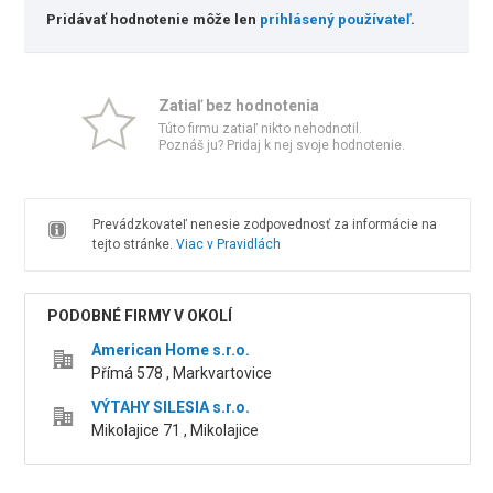
Pridávať hodnotenie môže len
prihlásený používateľ
.
Zatiaľ bez hodnotenia
Túto firmu zatiaľ nikto nehodnotil.
Poznáš ju? Pridaj k nej svoje hodnotenie.
Prevádzkovateľ nenesie zodpovednosť za informácie na
tejto stránke.
Viac v Pravidlách
PODOBNÉ FIRMY V OKOLÍ
American Home s.r.o.
Přímá 578 , Markvartovice
VÝTAHY SILESIA s.r.o.
Mikolajice 71 , Mikolajice