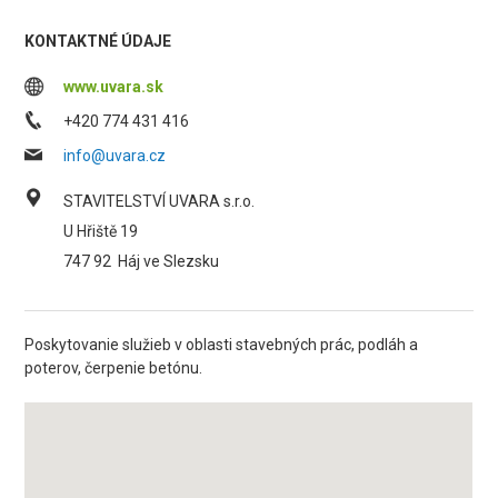
KONTAKTNÉ ÚDAJE
www.uvara.sk
+420 774 431 416
info@uvara.cz
STAVITELSTVÍ UVARA s.r.o.
U Hřiště 19
747 92
Háj ve Slezsku
Poskytovanie služieb v oblasti stavebných prác, podláh a
poterov, čerpenie betónu.