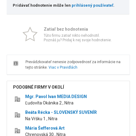
Pridávať hodnotenie môže len
prihlásený používateľ
.
Zatiaľ bez hodnotenia
Túto firmu zatiaľ nikto nehodnotil.
Poznáš ju? Pridaj k nej svoje hodnotenie.
Prevádzkovateľ nenesie zodpovednosť za informácie na
tejto stránke.
Viac v Pravidlách
PODOBNÉ FIRMY V OKOLÍ
Mgr. Pavol Ivan MEDIA DESIGN
Ľudovíta Okánika 2 , Nitra
Beáta Récka - SLOVENSKÝ SUVENÍR
Na Vŕšku 1 , Nitra
Mária Šefferová Art
Chrenovská 30 , Nitra