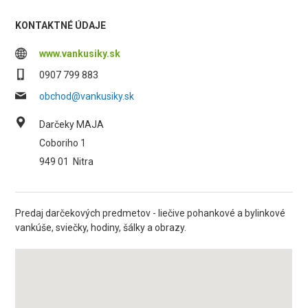
KONTAKTNÉ ÚDAJE
www.vankusiky.sk
0907 799 883
obchod@vankusiky.sk
Darčeky MAJA
Coboriho 1
949 01
Nitra
Predaj darčekových predmetov - liečive pohankové a bylinkové
vankúše, sviečky, hodiny, šálky a obrazy.