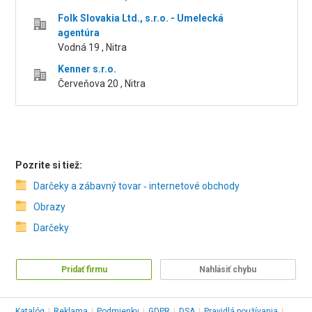
Folk Slovakia Ltd., s.r.o. - Umelecká
agentúra
Vodná 19 , Nitra
Kenner s.r.o.
Červeňova 20 , Nitra
Pozrite si tiež:
Darčeky a zábavný tovar ‑ internetové obchody
Obrazy
Darčeky
Pridať firmu
Nahlásiť chybu
Katalóg
|
Reklama
|
Podmienky
|
GDPR
|
DSA
|
Pravidlá používania
|