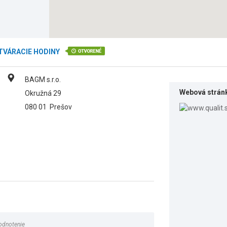
TVÁRACIE HODINY
BAGM s.r.o.
Webová strán
Okružná 29
080 01
Prešov
.
odnotenie