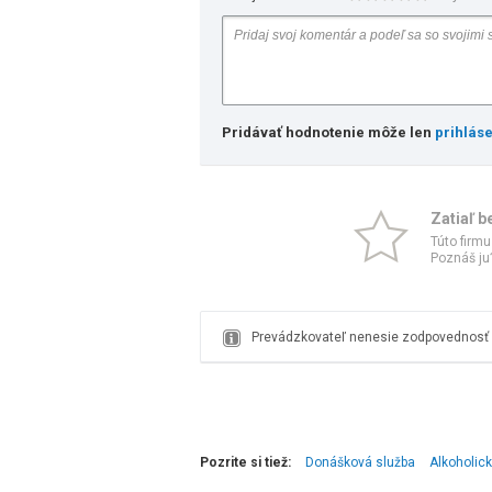
Pridávať hodnotenie môže len
prihlás
Zatiaľ b
Túto firmu
Poznáš ju?
Prevádzkovateľ nenesie zodpovednosť z
Pozrite si tiež:
Donášková služba
Alkoholic