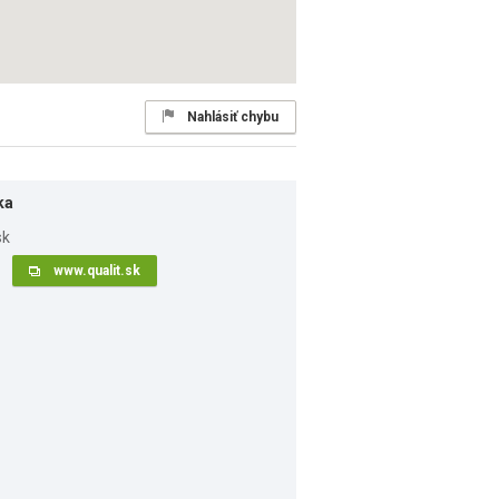
Nahlásiť chybu
ka
www.qualit.sk