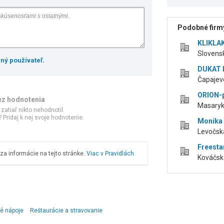
Podobné firmy
KLIKLAK,
Slovensk
ený používateľ
.
DUKAT P
Čapajev
ORION-pl
ez hodnotenia
Masaryk
 zatiaľ nikto nehodnotil.
 Pridaj k nej svoje hodnotenie.
Monika
Levočská
Freestar
a informácie na tejto stránke.
Viac v Pravidlách
Kováčska
ké nápoje
Reštaurácie a stravovanie