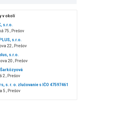
 v okolí
 s.r.o.
á 75 , Prešov
LUS, s.r.o.
ova 22 , Prešov
us, s.r.o.
ova 20 , Prešov
 Šarközyová
 2 , Prešov
s, s. r. o. zlučovanie s IČO 47597461
 5 , Prešov