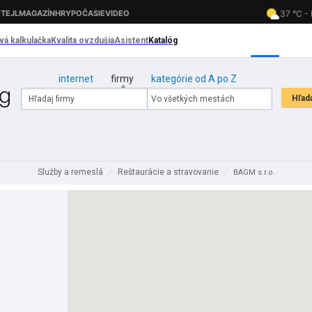
internet
firmy
kategórie od A po Z
Služby a remeslá
Reštaurácie a stravovanie
/
/
BAGM s.r.o.