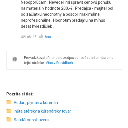
Neodporúčam . Nevedeli mi spraviť cenovú ponuku
na materiál v hodnote 200,-€ . Predajca - majiteľ bol
od začiatku neochotný a pôsobil maximálne
neprofesionálne . Hodnotím predajňu na mínus
desať hviezdičiek .
Užitočné?
Áno
Prevádzkovateľ nenesie zodpovednosť za informácie na
tejto stránke.
Viac v Pravidlách
Pozrite si tiež:
Vodári, plynári a kúrenári
Inštalatérsky a kúrenársky tovar
Sanitárne vybavenie