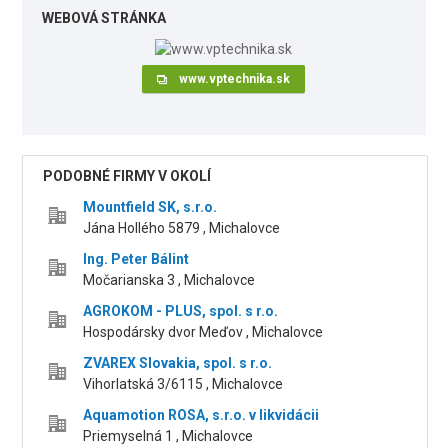
WEBOVÁ STRÁNKA
www.vptechnika.sk
PODOBNÉ FIRMY V OKOLÍ
Mountfield SK, s.r.o.
Jána Hollého 5879 , Michalovce
Ing. Peter Bálint
Močarianska 3 , Michalovce
AGROKOM - PLUS, spol. s r.o.
Hospodársky dvor Meďov , Michalovce
ZVAREX Slovakia, spol. s r.o.
Vihorlatská 3/6115 , Michalovce
Aquamotion ROSA, s.r.o. v likvidácii
Priemyselná 1 , Michalovce